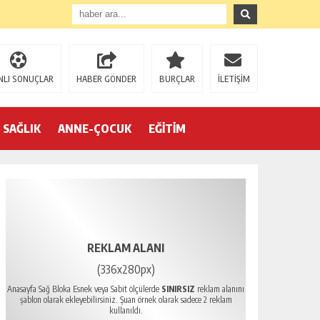
NLI SONUÇLAR
HABER GÖNDER
BURÇLAR
İLETİŞİM
SAĞLIK
ANNE-ÇOCUK
EĞİTİM
REKLAM ALANI
(336x280px)
Anasayfa Sağ Bloka Esnek veya Sabit ölçülerde
SINIRSIZ
reklam alanını
şablon olarak ekleyebilirsiniz. Şuan örnek olarak sadece 2 reklam
kullanıldı.