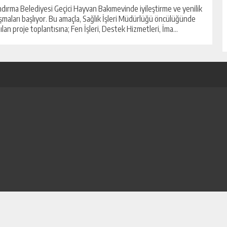
dırma Belediyesi Geçici Hayvan Bakımevinde iyileştirme ve yenilik
ışmaları başlıyor. Bu amaçla, Sağlık İşleri Müdürlüğü öncülüğünde
ılan proje toplantısına; Fen İşleri, Destek Hizmetleri, İma...
t
 güncel giriş adresi
antalyapapim.net
atakoypapim.net
jojobet
superbetin
avcilarpapim.net
matbet
grandpashabet
avrupayakasipapim.n
grandpasha