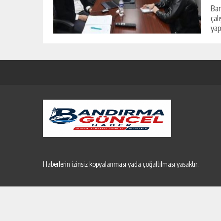
Ban
çal
yap
Haberlerin izinsiz kopyalanması yada çoğaltılması yasaktır.
bet giriş
adanapapim.net
jojobet
betsmove
alanyapapim.net
ganobet
anadoluyakasipapim.net
setrabet
child porn
bahiscasino
ankarapapim.ne
bahisbey