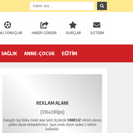
NLI SONUÇLAR
HABER GÖNDER
BURÇLAR
İLETİŞİM
SAĞLIK
ANNE-ÇOCUK
EĞİTİM
REKLAM ALANI
(336x280px)
Anasayfa Sağ Bloka Esnek veya Sabit ölçülerde
SINIRSIZ
reklam alanını
şablon olarak ekleyebilirsiniz. Şuan örnek olarak sadece 2 reklam
kullanıldı.