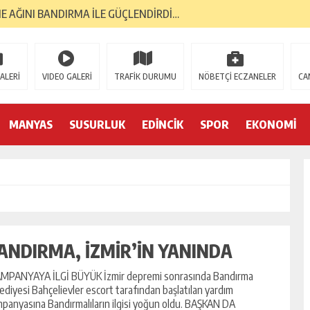
GELMESİNİ DÖRT GÖZLE BEKLİYOR…
RI, BANTAŞ’TAN…
 YÜKSELİŞİNİ SÜRDÜRDÜ…
ALERİ
VIDEO GALERİ
TRAFİK DURUMU
NÖBETÇİ ECZANELER
CA
ORMA KOL SPONSORU OLARAK KUCAK AÇTI…
MANYAS
SUSURLUK
EDİNCİK
SPOR
EKONOMİ
E; BANDIRMA DEMOKRASİ PLATFORMU’NDAN…
TK’LAR AYAKTA… İLK TEPKİ KENT KONSEYİ’NDEN…
S GAZİLERİNE 52 YIL SONRA AHD-İ VEFA…
İK YILINDA; 2 BİN 226 MEZUN…
YA 2. GENÇLİK MERKEZİ…
ANDIRMA, İZMİR’İN YANINDA
MPANYAYA İLGİ BÜYÜK İzmir depremi sonrasında Bandırma
ediyesi Bahçelievler escort tarafından başlatılan yardım
panyasına Bandırmalıların ilgisi yoğun oldu. BAŞKAN DA