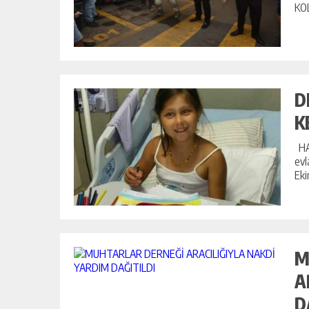
KOL
D
K
HA
evl
Eki
M
A
D