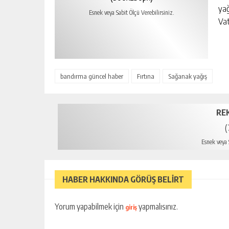
yağ
Esnek veya Sabit Ölçü Verebilirsiniz.
Vat
bandırma güncel haber
Fırtına
Sağanak yağış
RE
(
Esnek veya S
HABER HAKKINDA GÖRÜŞ BELİRT
Yorum yapabilmek için
yapmalısınız.
giriş