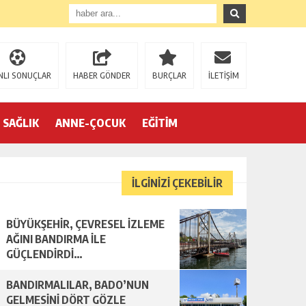
NLI SONUÇLAR
HABER GÖNDER
BURÇLAR
İLETİŞİM
SAĞLIK
ANNE-ÇOCUK
EĞİTİM
İLGİNİZİ ÇEKEBİLİR
BÜYÜKŞEHİR, ÇEVRESEL İZLEME
AĞINI BANDIRMA İLE
GÜÇLENDİRDİ…
BANDIRMALILAR, BADO’NUN
GELMESİNİ DÖRT GÖZLE