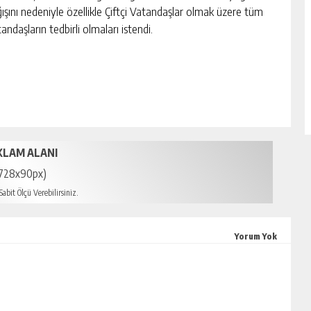
ışını nedeniyle özellikle Çiftçi Vatandaşlar olmak üzere tüm
andaşların tedbirli olmaları istendi.
KLAM ALANI
728x90px)
abit Ölçü Verebilirsiniz.
mersin escort
Yorum Yok