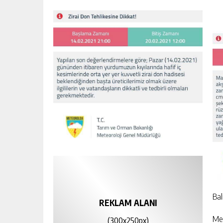
Bal
REKLAM ALANI
Met
(300x250px)