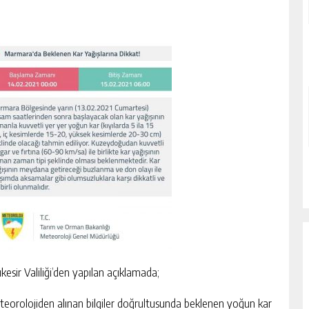
ıkesir Valiliği’den yapılan açıklamada;
eorolojiden alınan bilgiler doğrultusunda beklenen yoğun kar