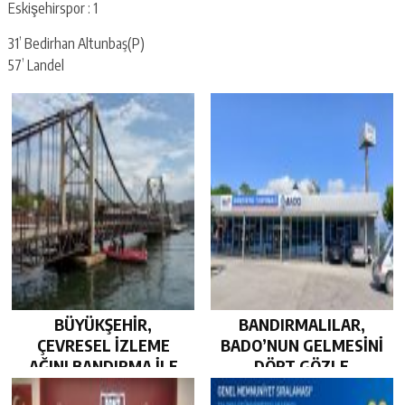
Eskişehirspor : 1
31’ Bedirhan Altunbaş(P)
57’ Landel
BÜYÜKŞEHİR,
BANDIRMALILAR,
ÇEVRESEL İZLEME
BADO’NUN GELMESİNİ
AĞINI BANDIRMA İLE
DÖRT GÖZLE
GÜÇLENDİRDİ…
BEKLİYOR…