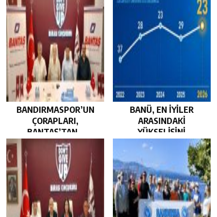
BANDIRMASPOR’UN
BANÜ, EN İYİLER
ÇORAPLARI,
ARASINDAKİ
BANTAŞ’TAN…
YÜKSELİŞİNİ
SÜRDÜRDÜ…