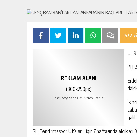
522 v
U-19 
RH B
REKLAM ALANI
Erdek
dakik
(300x250px)
Esnek veya Sabit Ölçü Verebilirsiniz.
İkin
çaba
galib
RH Bandırmaspor U19’lar, Ligin 7.haftasında aldıkları 3