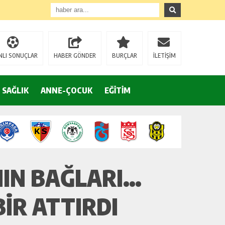
NLI SONUÇLAR
HABER GÖNDER
BURÇLAR
İLETİŞİM
SAĞLIK
ANNE-ÇOCUK
EĞİTİM
NIN BAĞLARI…
BİR ATTIRDI