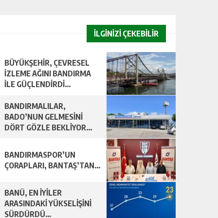
İLGİNİZİ ÇEKEBİLİR
BÜYÜKŞEHİR, ÇEVRESEL
İZLEME AĞINI BANDIRMA
İLE GÜÇLENDİRDİ…
BANDIRMALILAR,
BADO’NUN GELMESİNİ
DÖRT GÖZLE BEKLİYOR…
BANDIRMASPOR’UN
ÇORAPLARI, BANTAŞ’TAN…
BANÜ, EN İYİLER
ARASINDAKİ YÜKSELİŞİNİ
SÜRDÜRDÜ…