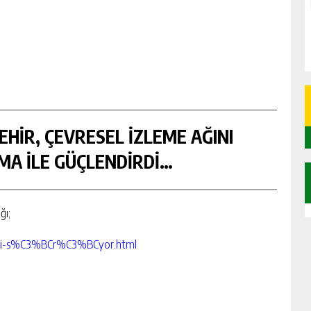
HİR, ÇEVRESEL İZLEME AĞINI
MA İLE GÜÇLENDİRDİ…
ğı;
-ligi-s%C3%BCr%C3%BCyor.html