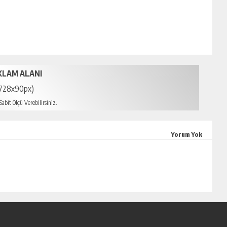
KLAM ALANI
728x90px)
abit Ölçü Verebilirsiniz.
sin escort
Yorum Yok