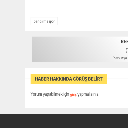
bandırmaspor
RE
(
Esnek veya S
mer
HABER HAKKINDA GÖRÜŞ BELİRT
Yorum yapabilmek için
yapmalısınız.
giriş