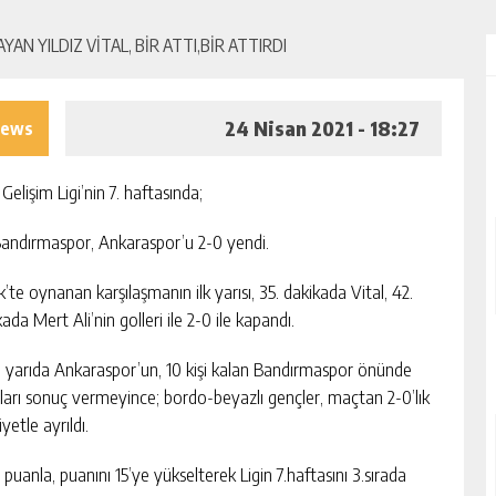
24 Nisan 2021 - 18:27
iews
Gelişim Ligi’nin 7. haftasında;
andırmaspor, Ankaraspor’u 2-0 yendi.
’te oynanan karşılaşmanın ilk yarısı, 35. dakikada Vital, 42.
ada Mert Ali’nin golleri ile 2-0 ile kapandı.
ci yarıda Ankaraspor’un, 10 kişi kalan Bandırmaspor önünde
ları sonuç vermeyince; bordo-beyazlı gençler, maçtan 2-0’lık
iyetle ayrıldı.
 puanla, puanını 15’ye yükselterek Ligin 7.haftasını 3.sırada