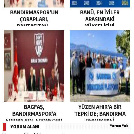
BANDIRMASPOR’UN
BANÜ, EN İYİLER
ÇORAPLARI,
ARASINDAKİ
BANTAŞ’TAN…
YÜKSELİŞİNİ
SÜRDÜRDÜ…
BAGFAŞ,
YÜZEN AHIR’A BİR
BANDIRMASPOR’A
TEPKİ DE; BANDIRMA
FORMA KOL SPONSORU
DEMOKRASİ
Yorum Yok
OLARAK KUCAK AÇTI…
PLATFORMU’NDAN…
YORUM ALANI