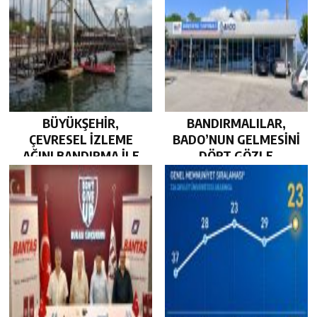
BÜYÜKŞEHİR,
BANDIRMALILAR,
ÇEVRESEL İZLEME
BADO’NUN GELMESİNİ
AĞINI BANDIRMA İLE
DÖRT GÖZLE
GÜÇLENDİRDİ…
BEKLİYOR…