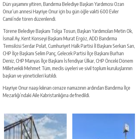
Dün yaşamını yitiren, Bandırma Belediye Başkan Yardımcısı Ozan
Onur’un annesi Hayriye Onur için bu gün öğle vakti 600 Evler
Camii’nde tören düzenlendi.
Törene Belediye Başkanı Tolga Tosun, Başkan Yardımcıları Metin Ok,
İsmail Ay, Kent Konseyi Başkanı Murat Ergöz, ADD Bandırma
Temsilcisi Serdar Polat, Cumhuriyet Halk Partisi İl Başkanı Serkan Sarı,
CHP İlçe Başkanı Selim Panç, Gelecek Partisi İlçe Başkanı Burhan
Deniz, CHP Manyas İlçe Başkanı İsfendiyar Ülkar, CHP Önceki Dönem
Milletvekili Mehmet Tüm, meclis üyeleri ve sivil toplum kuruluşlarının
başkan ve yöneticileri katıldı.
Hayriye Onur naaşı kılınan cenaze namazının ardından Bandırma İlçe
Mezarlığı’ndaki Aile Kabristanlığına defnedildi.