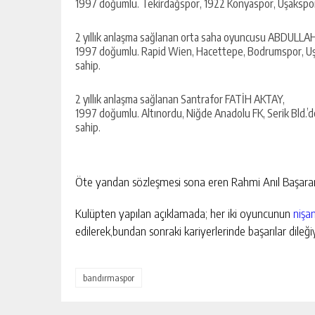
1997 doğumlu. Tekirdağspor, 1922 Konyaspor, Uşakspor’
2 yıllık anlaşma sağlanan orta saha oyuncusu ABDULLAH
1997 doğumlu. Rapid Wien, Hacettepe, Bodrumspor, Uş
sahip.
2 yıllık anlaşma sağlanan Santrafor FATİH AKTAY,
1997 doğumlu. Altınordu, Niğde Anadolu FK, Serik Bld.’
sahip.
Öte yandan sözleşmesi sona eren Rahmi Anıl Başaran ve
Kulüpten yapılan açıklamada; her iki oyuncunun
nişa
edilerek,bundan sonraki kariyerlerinde başarılar dileği
bandırmaspor