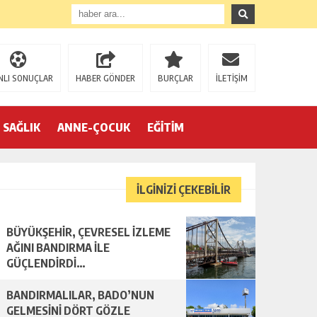
NLI SONUÇLAR
HABER GÖNDER
BURÇLAR
İLETİŞİM
SAĞLIK
ANNE-ÇOCUK
EĞİTİM
İLGİNİZİ ÇEKEBİLİR
BÜYÜKŞEHİR, ÇEVRESEL İZLEME
AĞINI BANDIRMA İLE
GÜÇLENDİRDİ…
BANDIRMALILAR, BADO’NUN
GELMESİNİ DÖRT GÖZLE