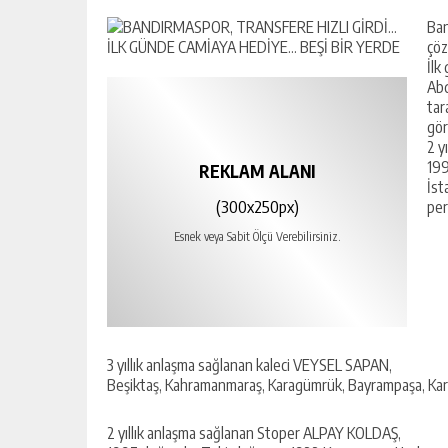
Ban
çöz
İlk
Abd
tar
gör
2 y
199
REKLAM ALANI
İst
(300x250px)
per
Esnek veya Sabit Ölçü Verebilirsiniz.
3 yıllık anlaşma sağlanan kaleci VEYSEL SAPAN,
Beşiktaş, Kahramanmaraş, Karagümrük, Bayrampaşa, Kar
2 yıllık anlaşma sağlanan Stoper ALPAY KOLDAŞ,