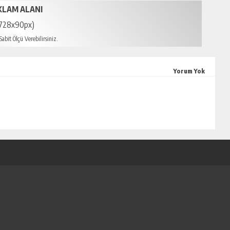
KLAM ALANI
728x90px)
abit Ölçü Verebilirsiniz.
 escort
Yorum Yok