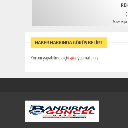
RE
(
Esnek veya S
mersin
HABER HAKKINDA GÖRÜŞ BELİRT
Yorum yapabilmek için
yapmalısınız.
giriş