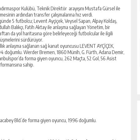
dırmaspor Kulübü, Teknik Direktör arayışını Mustafa Gürsel ile
mesinin ardından transfer çalışmalarına hız verdi.
 günde 5 futbolcu; Levent Ayçiçek, Veysel Sapan, Alpay Koldaş,
ullah Balıkçı, Fatih Aktay ile anlaşma sağlayan Yönetim, bir
aftan da yol haritasına göre belirleyeceği futbolcular ile ilgili
üşmelerini sürdürüyor.
ıllık anlaşma sağlanan sağ kanat oyuncusu LEVENT AYÇİÇEK,
4 doğumlu. Werder Bremen, 1860 Münih, G. Fürth, Adana Demir,
anbulspor’da forma giyen oyuncu, 262 Maçta, 52 Gol, 56 Asist
formansına sahip.
acabey Bld.’de forma giyen oyuncu, 1996 doğumlu.