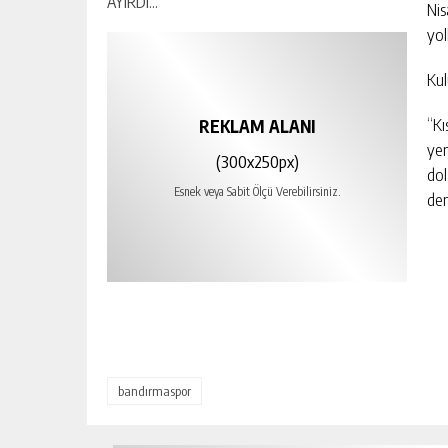
Nis
yol
Kul
“Kı
REKLAM ALANI
yen
(300x250px)
dol
Esnek veya Sabit Ölçü Verebilirsiniz.
den
bandırmaspor