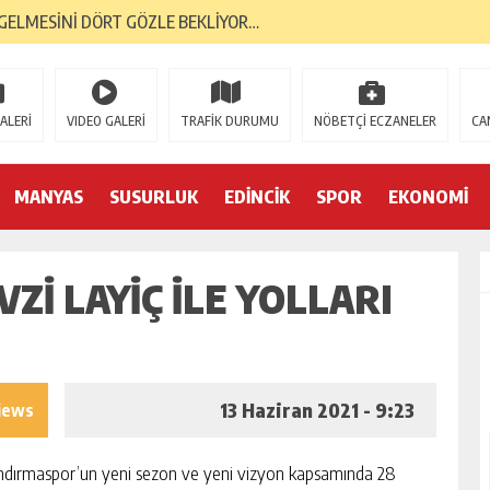
GELMESİNİ DÖRT GÖZLE BEKLİYOR…
RI, BANTAŞ’TAN…
 YÜKSELİŞİNİ SÜRDÜRDÜ…
ALERİ
VIDEO GALERİ
TRAFİK DURUMU
NÖBETÇİ ECZANELER
CA
ORMA KOL SPONSORU OLARAK KUCAK AÇTI…
E; BANDIRMA DEMOKRASİ PLATFORMU’NDAN…
MANYAS
SUSURLUK
EDİNCİK
SPOR
EKONOMİ
TK’LAR AYAKTA… İLK TEPKİ KENT KONSEYİ’NDEN…
İ LAYİÇ İLE YOLLARI
S GAZİLERİNE 52 YIL SONRA AHD-İ VEFA…
İK YILINDA; 2 BİN 226 MEZUN…
YA 2. GENÇLİK MERKEZİ…
13 Haziran 2021 - 9:23
iews
dırmaspor’un yeni sezon ve yeni vizyon kapsamında 28