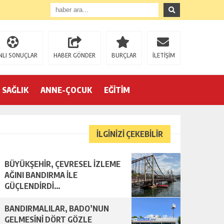
NLI SONUÇLAR
HABER GÖNDER
BURÇLAR
İLETİŞİM
SAĞLIK
ANNE-ÇOCUK
EĞİTİM
İLGİNİZİ ÇEKEBİLİR
BÜYÜKŞEHİR, ÇEVRESEL İZLEME
AĞINI BANDIRMA İLE
GÜÇLENDİRDİ…
BANDIRMALILAR, BADO’NUN
GELMESİNİ DÖRT GÖZLE