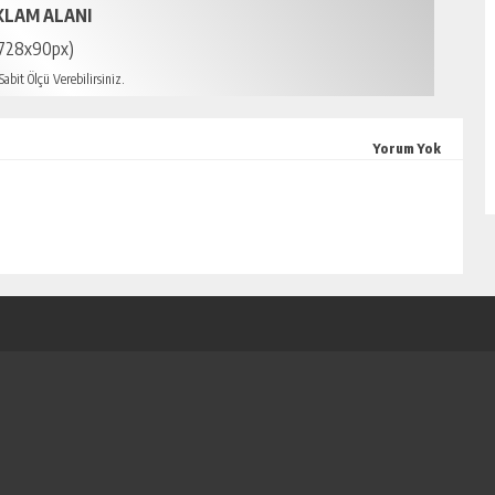
KLAM ALANI
728x90px)
abit Ölçü Verebilirsiniz.
mersin escort
Yorum Yok