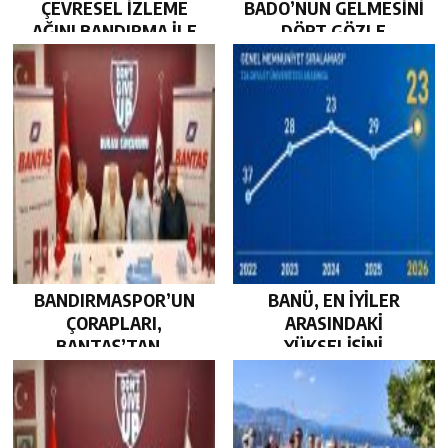
ÇEVRESEL İZLEME
BADO’NUN GELMESİNİ
AĞINI BANDIRMA İLE
DÖRT GÖZLE
GÜÇLENDİRDİ…
BEKLİYOR…
BANDIRMASPOR’UN
BANÜ, EN İYİLER
ÇORAPLARI,
ARASINDAKİ
BANTAŞ’TAN…
YÜKSELİŞİNİ
SÜRDÜRDÜ…