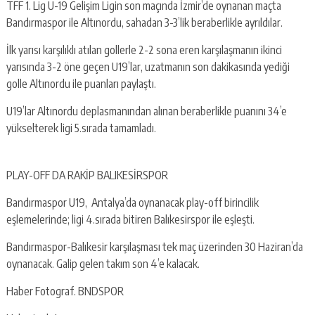
TFF 1. Lig U-19 Gelişim Ligin son maçında İzmir’de oynanan maçta
Bandırmaspor ile Altınordu, sahadan 3-3’lik beraberlikle ayrıldılar.
İlk yarısı karşılıklı atılan gollerle 2-2 sona eren karşılaşmanın ikinci
yarısında 3-2 öne geçen U19’lar, uzatmanın son dakikasında yediği
golle Altınordu ile puanları paylaştı.
U19’lar Altınordu deplasmanından alınan beraberlikle puanını 34’e
yükselterek ligi 5.sırada tamamladı.
PLAY-OFF DA RAKİP BALIKESİRSPOR
Bandırmaspor U19, Antalya’da oynanacak play-off birincilik
eşlemelerinde; ligi 4.sırada bitiren Balıkesirspor ile eşleşti.
Bandırmaspor-Balıkesir karşılaşması tek maç üzerinden 30 Haziran’da
oynanacak. Galip gelen takım son 4’e kalacak.
Haber Fotograf. BNDSPOR