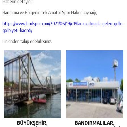
Haberin detayını;
Bandırma ve Bölgenin tek Amatör Spor Haber kaynağı;
https://www.bndspor.com/2021/06/19/u19lar-uzatmada-gelen-golle-
galibiyeti-kacirdi/
Linkinden takip edebilirsiniz.
BÜYÜKŞEHİR,
BANDIRMALILAR,