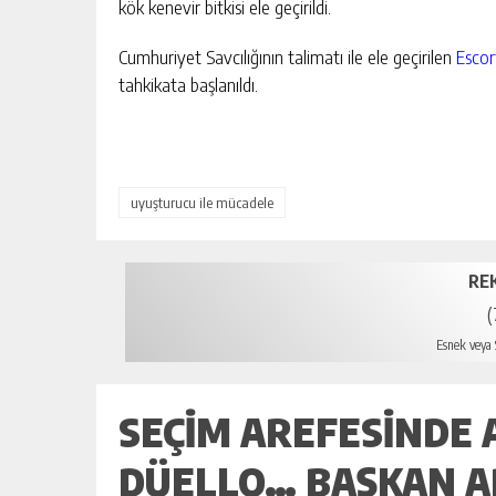
kök kenevir bitkisi ele geçirildi.
Cumhuriyet Savcılığının talimatı ile ele geçirilen
Escor
tahkikata başlanıldı.
uyuşturucu ile mücadele
RE
(
Esnek veya S
mers
SEÇİM AREFESİNDE
DÜELLO… BAŞKAN AD