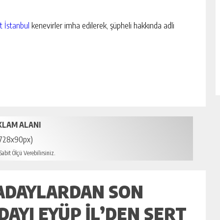
t İstanbul
kenevirler imha edilerek, şüpheli hakkında adli
KLAM ALANI
728x90px)
abit Ölçü Verebilirsiniz.
in escort
 ADAYLARDAN SON
AYI EYÜP İL’DEN SERT