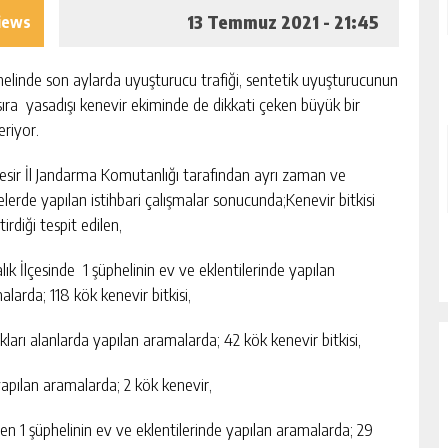
13 Temmuz 2021 - 21:45
iews
enelinde son aylarda uyuşturucu trafiği, sentetik uyuşturucunun
sıra yasadışı kenevir ekiminde de dikkati çeken büyük bir
eriyor.
kesir İl Jandarma Komutanlığı tarafından ayrı zaman ve
elerde yapılan istihbari çalışmalar sonucunda;Kenevir bitkisi
tirdiği tespit edilen,
lık İlçesinde 1 şüphelinin ev ve eklentilerinde yapılan
larda; 118 kök kenevir bitkisi,
ıkları alanlarda yapılan aramalarda; 42 kök kenevir bitkisi,
yapılan aramalarda; 2 kök kenevir,
dilen 1 şüphelinin ev ve eklentilerinde yapılan aramalarda; 29