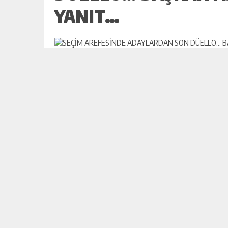
YANIT…
518 v
14 T
Kefa
daha
Başk
REKLAM ALANI
Niyaz
(300x250px)
VAA
Esnek veya Sabit Ölçü Verebilirsiniz.
Niya
İl’i
olma