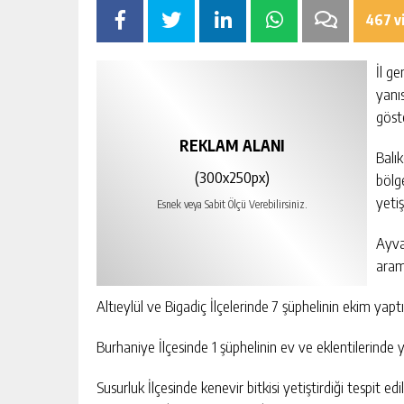
467 v
İl g
yanı
göst
REKLAM ALANI
Balı
(300x250px)
bölg
yetiş
Esnek veya Sabit Ölçü Verebilirsiniz.
Ayva
arama
Altıeylül ve Bigadiç İlçelerinde 7 şüphelinin ekim yapt
Burhaniye İlçesinde 1 şüphelinin ev ve eklentilerinde 
Susurluk İlçesinde kenevir bitkisi yetiştirdiği tespit e