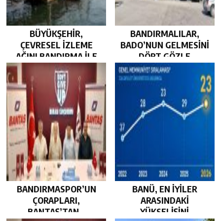
BÜYÜKŞEHİR,
BANDIRMALILAR,
ÇEVRESEL İZLEME
BADO’NUN GELMESİNİ
AĞINI BANDIRMA İLE
DÖRT GÖZLE
GÜÇLENDİRDİ…
BEKLİYOR…
BANDIRMASPOR’UN
BANÜ, EN İYİLER
ÇORAPLARI,
ARASINDAKİ
BANTAŞ’TAN…
YÜKSELİŞİNİ