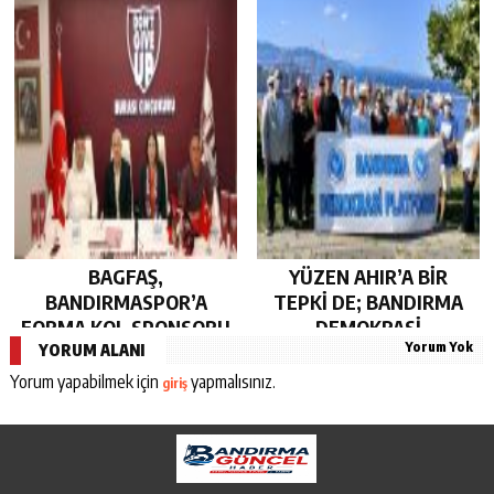
SÜRDÜRDÜ…
BAGFAŞ,
YÜZEN AHIR’A BİR
BANDIRMASPOR’A
TEPKİ DE; BANDIRMA
FORMA KOL SPONSORU
DEMOKRASİ
Yorum Yok
OLARAK KUCAK AÇTI…
PLATFORMU’NDAN…
YORUM ALANI
Yorum yapabilmek için
yapmalısınız.
giriş