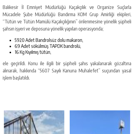
Balıkesir İl Emniyet Müdürlüğü Kaçakçılık ve Organize Suçlarla
Mücadele Şube Müdürlüğü Bandırma KOM Grup Amirliği ekipleri,
“Tütün ve Tütün Mamülü Kaçakçılığının” önlenmesine yönelik şüpheli
şahsın işyeri ve deposuna yönelik yapılan operasyonda;
5920 Adet Bandrolsüz dolu makaron,
69 Adet sökülmüş TAPDK bandrolü,
16 Kg Kıyılmış tütün,
ele geçirildi. Konu ile ilgili bir şüpheli şahıs yakalanarak gözaltına
alınarak, hakkında “5607 Sayılı Kanuna Muhalefet” suçundan yasal
işlem başlatıldı.