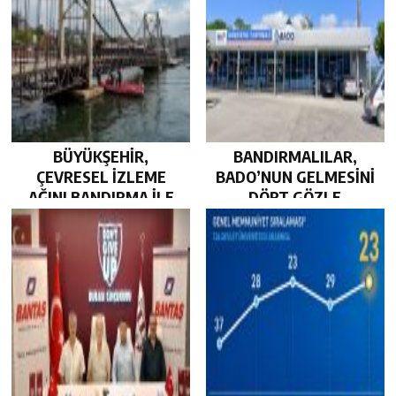
BÜYÜKŞEHİR,
BANDIRMALILAR,
ÇEVRESEL İZLEME
BADO’NUN GELMESİNİ
AĞINI BANDIRMA İLE
DÖRT GÖZLE
GÜÇLENDİRDİ…
BEKLİYOR…