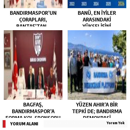
BANDIRMASPOR’UN
BANÜ, EN İYİLER
ÇORAPLARI,
ARASINDAKİ
BANTAŞ’TAN…
YÜKSELİŞİNİ
SÜRDÜRDÜ…
BAGFAŞ,
YÜZEN AHIR’A BİR
BANDIRMASPOR’A
TEPKİ DE; BANDIRMA
FORMA KOL SPONSORU
DEMOKRASİ
Yorum Yok
OLARAK KUCAK AÇTI…
PLATFORMU’NDAN…
YORUM ALANI