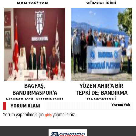
BANTAŞ’TAN…
YÜKSELİŞİNİ
SÜRDÜRDÜ…
BAGFAŞ,
YÜZEN AHIR’A BİR
BANDIRMASPOR’A
TEPKİ DE; BANDIRMA
FORMA KOL SPONSORU
DEMOKRASİ
Yorum Yok
OLARAK KUCAK AÇTI…
PLATFORMU’NDAN…
YORUM ALANI
Yorum yapabilmek için
yapmalısınız.
giriş