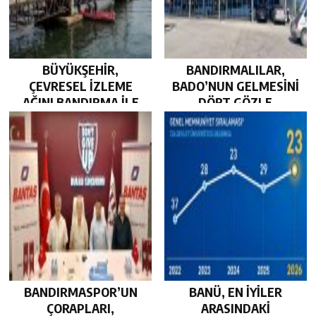
BÜYÜKŞEHİR,
BANDIRMALILAR,
ÇEVRESEL İZLEME
BADO’NUN GELMESİNİ
AĞINI BANDIRMA İLE
DÖRT GÖZLE
GÜÇLENDİRDİ…
BEKLİYOR…
BANDIRMASPOR’UN
BANÜ, EN İYİLER
ÇORAPLARI,
ARASINDAKİ