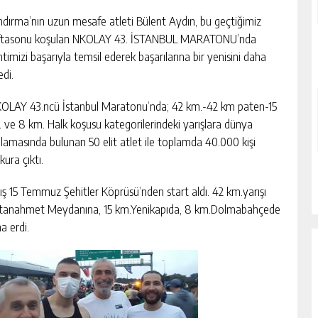
dırma’nın uzun mesafe atleti Bülent Aydın, bu geçtiğimiz
ftasonu koşulan NKOLAY 43. İSTANBUL MARATONU’nda
timizi başarıyla temsil ederek başarılarına bir yenisini daha
edi.
OLAY 43.ncü İstanbul Maratonu’nda; 42 km.-42 km paten-15
 ve 8 km. Halk koşusu kategorilerindeki yarışlara dünya
alamasında bulunan 50 elit atlet ile toplamda 40.000 kişi
kura çıktı.
ış 15 Temmuz Şehitler Köprüsü’nden start aldı. 42 km.yarışı
ltanahmet Meydanına, 15 km.Yenikapıda, 8 km.Dolmabahçede
a erdi.