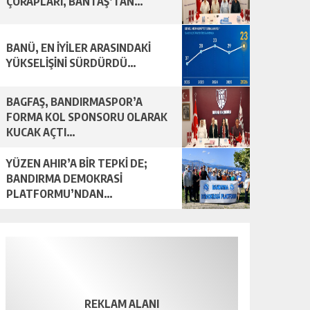
ÇORAPLARI, BANTAŞ’TAN…
BANÜ, EN İYİLER ARASINDAKİ
YÜKSELİŞİNİ SÜRDÜRDÜ…
BAGFAŞ, BANDIRMASPOR’A
FORMA KOL SPONSORU OLARAK
KUCAK AÇTI…
YÜZEN AHIR’A BİR TEPKİ DE;
BANDIRMA DEMOKRASİ
PLATFORMU’NDAN…
REKLAM ALANI