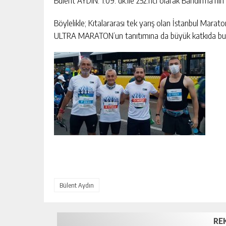
Bülent AYDIN: 1.09. dk.ile 252.nci olarak Bandırma’nın
Böylelikle; Kıtalararası tek yarış olan İstanbul Mar
ULTRA MARATON’un tanıtımına da büyük katkıda bul
Bülent Aydın
RE