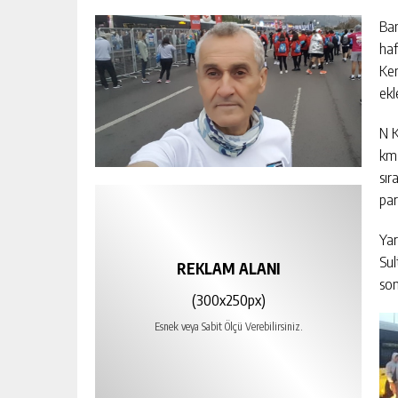
Ban
ha
Ken
ekl
N K
km.
sır
par
Yar
Su
REKLAM ALANI
son
(300x250px)
Esnek veya Sabit Ölçü Verebilirsiniz.