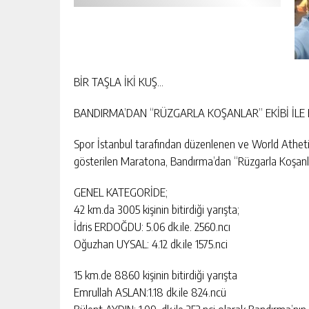
BİR TAŞLA İKİ KUŞ…
BANDIRMA’DAN “RÜZGARLA KOŞANLAR” EKİBİ İLE
Spor İstanbul tarafından düzenlenen ve World Athetics
gösterilen Maratona, Bandırma’dan “Rüzgarla Koşanlar “
GENEL KATEGORİDE;
42 km.da 3005 kişinin bitirdiği yarışta;
İdris ERDOĞDU: 5.06 dk.ile. 2560.ncı
Oğuzhan UYSAL: 4.12 dk.ile 1575.nci
15 km.de 8860 kişinin bitirdiği yarışta
Emrullah ASLAN:1.18 dk.ile 824.ncü