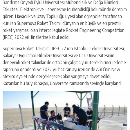
Bandırma Onyedi Eylül Üniversitesi Mühendislik ve Doğa Bilimleri
Fakültesi, Elektronik ve Haberleşme Mühendisliği bölümünde öğrenim
gören, Havacılık ve Uzay Topluluğu üyesi olan öğrenciler tarafından
kurulan Supernova Roket Takımı, dünyanın en büyük ve en prestijli
roket yarışması olan Intercollegiate Rocket Engineering Competition
(IREC) 2022 yılı finallerine kabul edildi.
Supernova Roket Takımımı, IREC’22 için İstanbul Teknik Üniversitesi,
Sakarya Uygulamalı Bilimler Üniversitesi ve Gazi Üniversitesinin
deneyimli roket takımları ile ortak bir çalışma yürüterek birinci ilerleme
raporunu gönderdi ve 2022 yılı haziran ayı içerisinde ABD’nin New
Mexico eyaletinde gerçekleşecek olan yarışmaya davet edildi.
Kazanılan bu büyük başarı, Üniversite camiasında sevinçle karşılandı.