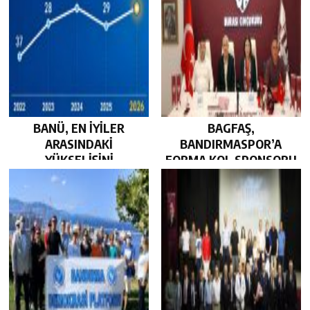
BANÜ, EN İYİLER
BAGFAŞ,
ARASINDAKİ
BANDIRMASPOR’A
YÜKSELİŞİNİ
FORMA KOL SPONSORU
SÜRDÜRDÜ…
OLARAK KUCAK AÇTI…