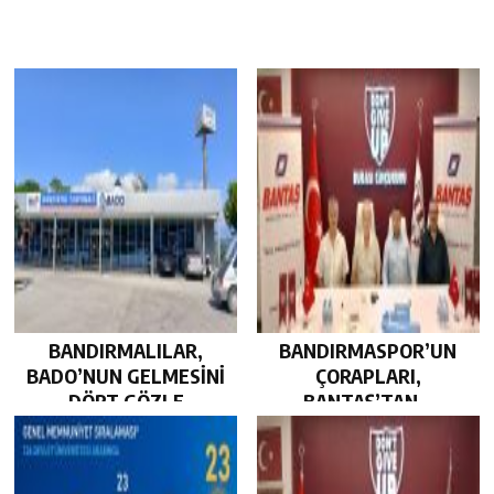
BANDIRMALILAR,
BANDIRMASPOR’UN
BADO’NUN GELMESİNİ
ÇORAPLARI,
DÖRT GÖZLE
BANTAŞ’TAN…
BEKLİYOR…