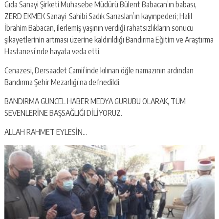
Gıda Sanayi Şirketi Muhasebe Müdürü Bülent Babacan’ın babası,
ZERD EKMEK Sanayi Sahibi Sadık Sarıaslan’ın kayınpederi; Halil
İbrahim Babacan, ilerlemiş yaşının verdiği rahatsızlıkların sonucu
şikayetlerinin artması üzerine kaldırıldığı Bandırma Eğitim ve Araştırma
Hastanesi’nde hayata veda etti.
Cenazesi, Dersaadet Camii’inde kılınan öğle namazının ardından
Bandırma Şehir Mezarlığı’na defnedildi.
BANDIRMA GÜNCEL HABER MEDYA GURUBU OLARAK, TÜM
SEVENLERİNE BAŞSAĞLIĞI DİLİYORUZ.
ALLAH RAHMET EYLESİN…