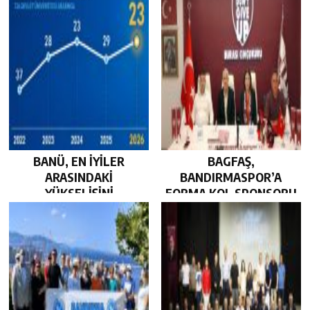
BANÜ, EN İYİLER
BAGFAŞ,
ARASINDAKİ
BANDIRMASPOR’A
YÜKSELİŞİNİ
FORMA KOL SPONSORU
SÜRDÜRDÜ…
OLARAK KUCAK AÇTI…