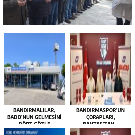
BANDIRMALILAR,
BANDIRMASPOR’UN
BADO’NUN GELMESİNİ
ÇORAPLARI,
DÖRT GÖZLE
BANTAŞ’TAN…
BEKLİYOR…