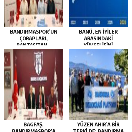
BANDIRMASPOR’UN
BANÜ, EN İYİLER
ÇORAPLARI,
ARASINDAKİ
BANTAŞ’TAN…
YÜKSELİŞİNİ
SÜRDÜRDÜ…
BAGFAŞ,
YÜZEN AHIR’A BİR
BANDIRMASPOR’A
TEPKİ DE; BANDIRMA