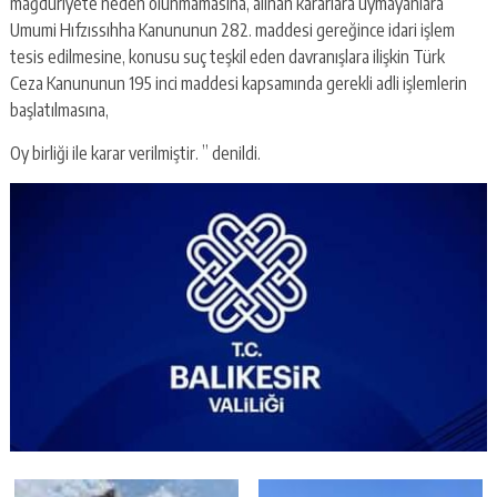
mağduriyete neden olunmamasına, alınan kararlara uymayanlara
Umumi Hıfzıssıhha Kanununun 282. maddesi gereğince idari işlem
tesis edilmesine, konusu suç teşkil eden davranışlara ilişkin Türk
Ceza Kanununun 195 inci maddesi kapsamında gerekli adli işlemlerin
başlatılmasına,
Oy birliği ile karar verilmiştir. ” denildi.