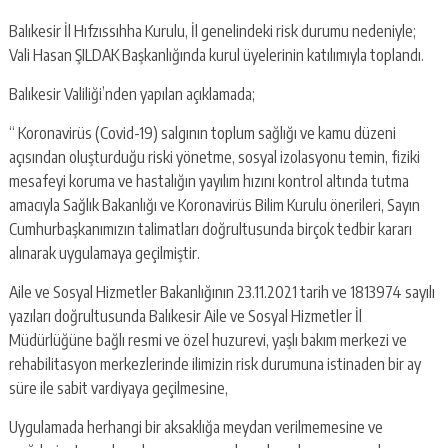
Balıkesir İl Hıfzıssıhha Kurulu, İl genelindeki risk durumu nedeniyle;
Vali Hasan ŞILDAK Başkanlığında kurul üyelerinin katılımıyla toplandı.
Balıkesir Valiliği’nden yapılan açıklamada;
“ Koronavirüs (Covid-19) salgının toplum sağlığı ve kamu düzeni
açısından oluşturduğu riski yönetme, sosyal izolasyonu temin, fiziki
mesafeyi koruma ve hastalığın yayılım hızını kontrol altında tutma
amacıyla Sağlık Bakanlığı ve Koronavirüs Bilim Kurulu önerileri, Sayın
Cumhurbaşkanımızın talimatları doğrultusunda birçok tedbir kararı
alınarak uygulamaya geçilmiştir.
Aile ve Sosyal Hizmetler Bakanlığının 23.11.2021 tarih ve 1813974 sayılı
yazıları doğrultusunda Balıkesir Aile ve Sosyal Hizmetler İl
Müdürlüğüne bağlı resmi ve özel huzurevi, yaşlı bakım merkezi ve
rehabilitasyon merkezlerinde ilimizin risk durumuna istinaden bir ay
süre ile sabit vardiyaya geçilmesine,
Uygulamada herhangi bir aksaklığa meydan verilmemesine ve