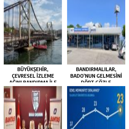
BÜYÜKŞEHİR,
BANDIRMALILAR,
ÇEVRESEL İZLEME
BADO’NUN GELMESİNİ
AĞINI BANDIRMA İLE
DÖRT GÖZLE
GÜÇLENDİRDİ…
BEKLİYOR…