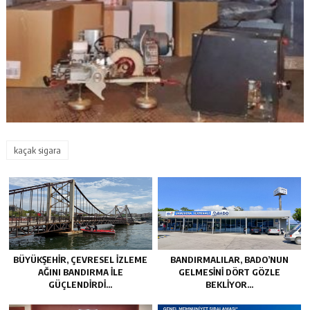
kaçak sigara
BÜYÜKŞEHİR, ÇEVRESEL İZLEME
BANDIRMALILAR, BADO’NUN
AĞINI BANDIRMA İLE
GELMESİNİ DÖRT GÖZLE
GÜÇLENDİRDİ…
BEKLİYOR…