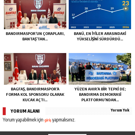
BANDIRMASPOR’UN ÇORAPLARI,
BANÜ, EN İYİLER ARASINDAKİ
BANTAŞ’TAN…
YÜKSELİŞİNİ SÜRDÜRDÜ…
BAGFAŞ, BANDIRMASPOR’A
YÜZEN AHIR’A BİR TEPKİ DE;
FORMA KOL SPONSORU OLARAK
BANDIRMA DEMOKRASİ
KUCAK AÇTI…
PLATFORMU’NDAN…
Yorum Yok
YORUM ALANI
Yorum yapabilmek için
yapmalısınız.
giriş