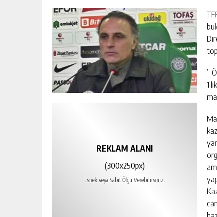
TFF
bul
Dir
top
” Ö
1’l
maç
Maç
kaz
yar
REKLAM ALANI
org
(300x250px)
ama
yap
Esnek veya Sabit Ölçü Verebilirsiniz.
Kaz
cam
haz