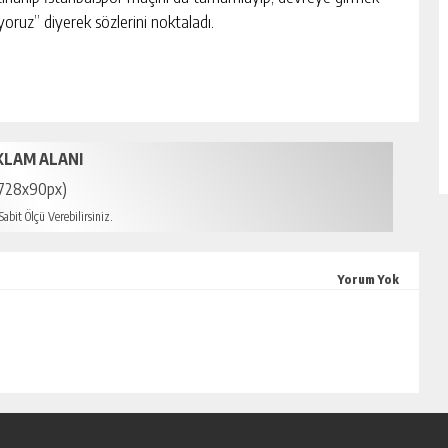
iyoruz” diyerek sözlerini noktaladı.
KLAM ALANI
728x90px)
abit Ölçü Verebilirsiniz.
mersin escort
Yorum Yok