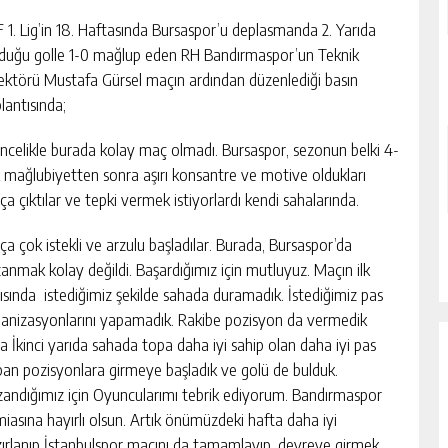
 1. Lig’in 18. Haftasında Bursaspor’u deplasmanda 2. Yarıda
duğu golle 1-0 mağlup eden RH Bandırmaspor’un Teknik
ektörü Mustafa Gürsel maçın ardından düzenlediği basın
lantısında;
ncelikle burada kolay maç olmadı. Bursaspor, sezonun belki 4-
ik mağlubiyetten sonra aşırı konsantre ve motive oldukları
a çıktılar ve tepki vermek istiyorlardı kendi sahalarında.
a çok istekli ve arzulu başladılar. Burada, Bursaspor’da
anmak kolay değildi. Başardığımız için mutluyuz. Maçın ilk
ısında istediğimiz şekilde sahada duramadık. İstediğimiz pas
anizasyonlarını yapamadık. Rakibe pozisyon da vermedik
 İkinci yarıda sahada topa daha iyi sahip olan daha iyi pas
an pozisyonlara girmeye başladık ve golü de bulduk.
andığımız için Oyuncularımı tebrik ediyorum. Bandırmaspor
iasına hayırlı olsun. Artık önümüzdeki hafta daha iyi
ırlanıp İstanbulspor maçını da tamamlayıp, devreye girmek