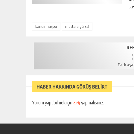
ist
bandırmaspor
mustafa gürsel
RE
(
Esnek veya S
HABER HAKKINDA GÖRÜŞ BELİRT
Yorum yapabilmek için
yapmalısınız.
giriş