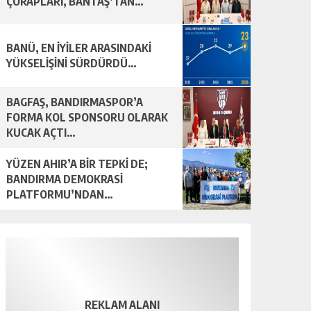
ÇORAPLARI, BANTAŞ’TAN…
BANÜ, EN İYİLER ARASINDAKİ
YÜKSELİŞİNİ SÜRDÜRDÜ…
BAGFAŞ, BANDIRMASPOR’A
FORMA KOL SPONSORU OLARAK
KUCAK AÇTI…
YÜZEN AHIR’A BİR TEPKİ DE;
BANDIRMA DEMOKRASİ
PLATFORMU’NDAN…
REKLAM ALANI