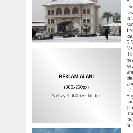
Ban
“Ke
kuv
Kuv
son
tip
kar
Bİ
Met
iti
hes
Vat
alm
REKLAM ALANI
olm
zin
(300x250px)
“De
Bug
Esnek veya Sabit Ölçü Verebilirsiniz.
kar
Olu
Tra
Kış
bul