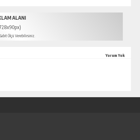
KLAM ALANI
728x90px)
abit Ölçü Verebilirsiniz.
mersin escort
Yorum Yok