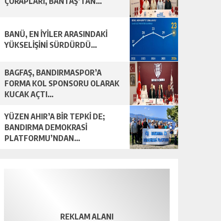
ÇORAPLARI, BANTAŞ’TAN…
BANÜ, EN İYİLER ARASINDAKİ
YÜKSELİŞİNİ SÜRDÜRDÜ…
BAGFAŞ, BANDIRMASPOR’A
FORMA KOL SPONSORU OLARAK
KUCAK AÇTI…
YÜZEN AHIR’A BİR TEPKİ DE;
BANDIRMA DEMOKRASİ
PLATFORMU’NDAN…
REKLAM ALANI