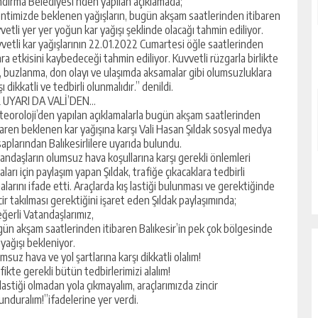
dırma Belediyesi’nden yapılan açıklamada;
ntimizde beklenen yağışların, bugün akşam saatlerinden itibaren
vetli yer yer yoğun kar yağışı şeklinde olacağı tahmin ediliyor.
vetli kar yağışlarının 22.01.2022 Cumartesi öğle saatlerinden
ra etkisini kaybedeceği tahmin ediliyor. Kuvvetli rüzgarla birlikte
i, buzlanma, don olayı ve ulaşımda aksamalar gibi olumsuzluklara
şı dikkatli ve tedbirli olunmalıdır.” denildi.
R UYARI DA VALİ’DEN…
eoroloji’den yapılan açıklamalarla bugün akşam saatlerinden
baren beklenen kar yağışına karşı Vali Hasan Şıldak sosyal medya
aplarından Balıkesirlilere uyarıda bulundu.
andaşların olumsuz hava koşullarına karşı gerekli önlemleri
aları için paylaşım yapan Şıldak, trafiğe çıkacaklara tedbirli
alarını ifade etti. Araçlarda kış lastiği bulunması ve gerektiğinde
cir takılması gerektiğini işaret eden Şıldak paylaşımında;
ğerli Vatandaşlarımız,
ün akşam saatlerinden itibaren Balıkesir’in pek çok bölgesinde
 yağışı bekleniyor.
msuz hava ve yol şartlarına karşı dikkatli olalım!
fikte gerekli bütün tedbirlerimizi alalım!
 lastiği olmadan yola çıkmayalım, araçlarımızda zincir
unduralım!”ifadelerine yer verdi.