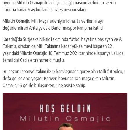
oyuncu Milutin Osmajic ile anlaşma sağlamasının ardından sezon
sonuna kadar 6 ay kiralama sözleşmesi imzaladı.
Milutin Osmajic, Milli Maç nedeniyle iki hafta verilen arayı
değerlendiren Antalya’daki Bandırmaspor kampına katıldı.
Karadağ’da Sutjeska Niksic takımında futbol hayatına başlayan ve A
Takım’a, oradan da Milli Takımına kadar yükselmeyi başaran 22
yaşındaki Milutin Osmajic, 10 Temmuz 2021 tarihinde İspanya La Liga
temsilcisi Cadiz’e transfer olmuştu.
Bu sezon İspanyol takım ile 15 karşılaşmada görev alan Milli futbolcu, 1
defa gol sevinci yaşadı. Kariyeri boyunca 104 maça çıkan Milutin
Osmajic, 16 gol ile buluşurken, 1 de asiste sahip.