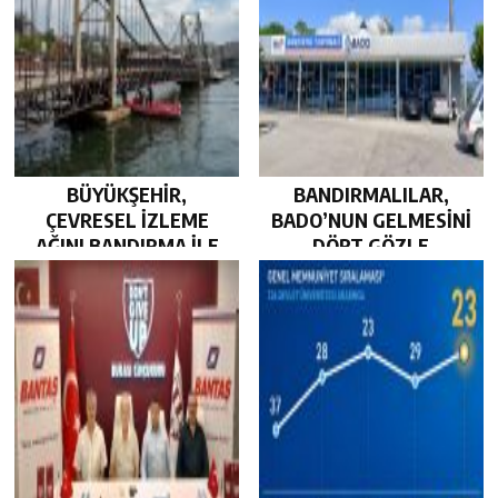
BÜYÜKŞEHİR,
BANDIRMALILAR,
ÇEVRESEL İZLEME
BADO’NUN GELMESİNİ
AĞINI BANDIRMA İLE
DÖRT GÖZLE
GÜÇLENDİRDİ…
BEKLİYOR…