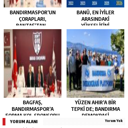
BANDIRMASPOR’UN
BANÜ, EN İYİLER
ÇORAPLARI,
ARASINDAKİ
BANTAŞ’TAN…
YÜKSELİŞİNİ
SÜRDÜRDÜ…
BAGFAŞ,
YÜZEN AHIR’A BİR
BANDIRMASPOR’A
TEPKİ DE; BANDIRMA
FORMA KOL SPONSORU
DEMOKRASİ
Yorum Yok
OLARAK KUCAK AÇTI…
PLATFORMU’NDAN…
YORUM ALANI