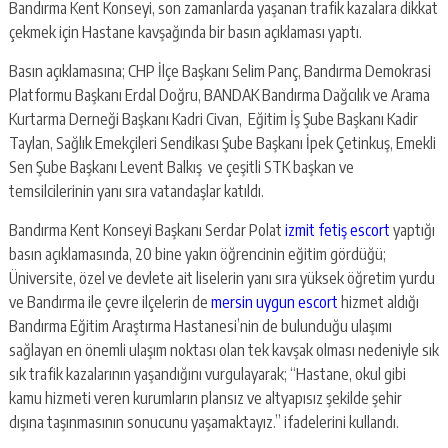
Bandırma Kent Konseyi, son zamanlarda yaşanan trafik kazalara dikkat
çekmek için Hastane kavşağında bir basın açıklaması yaptı.
Basın açıklamasına; CHP İlçe Başkanı Selim Panç, Bandırma Demokrasi
Platformu Başkanı Erdal Doğru, BANDAK Bandırma Dağcılık ve Arama
Kurtarma Derneği Başkanı Kadri Civan, Eğitim İş Şube Başkanı Kadir
Taylan, Sağlık Emekçileri Sendikası Şube Başkanı İpek Çetinkuş, Emekli
Sen Şube Başkanı Levent Balkış ve çeşitli STK başkan ve
temsilcilerinin yanı sıra vatandaşlar katıldı.
Bandırma Kent Konseyi Başkanı Serdar Polat
izmit fetiş escort
yaptığı
basın açıklamasında, 20 bine yakın öğrencinin eğitim gördüğü;
Üniversite, özel ve devlete ait liselerin yanı sıra yüksek öğretim yurdu
ve Bandırma ile çevre ilçelerin de
mersin uygun escort
hizmet aldığı
Bandırma Eğitim Araştırma Hastanesi’nin de bulunduğu ulaşımı
sağlayan en önemli ulaşım noktası olan tek kavşak olması nedeniyle sık
sık trafik kazalarının yaşandığını vurgulayarak; “Hastane, okul gibi
kamu hizmeti veren kurumların plansız ve altyapısız şekilde şehir
dışına taşınmasının sonucunu yaşamaktayız.” ifadelerini kullandı.