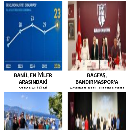
BEKLİYOR…
BANÜ, EN İYİLER
BAGFAŞ,
ARASINDAKİ
BANDIRMASPOR’A
YÜKSELİŞİNİ
FORMA KOL SPONSORU
SÜRDÜRDÜ…
OLARAK KUCAK AÇTI…