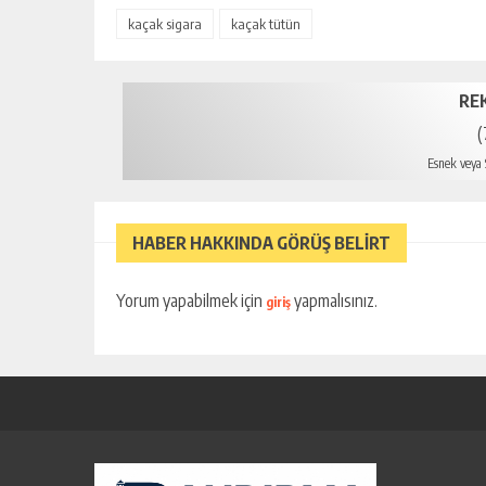
kaçak sigara
kaçak tütün
RE
(
Esnek veya S
HABER HAKKINDA GÖRÜŞ BELİRT
Yorum yapabilmek için
yapmalısınız.
giriş