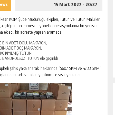
15 Mart 2022 - 20:37
iews
ıkesir KOM Şube Müdürlüğü ekipleri, Tütün ve Tütün Malulleri
akçılığının önlenmesine yönelik operasyonlarına bir yenisini
a ekledi, bir adreste yapılan aramada;
0 BİN ADET DOLU MAKARON,
 BİN ADET BOŞ MAKARON,
 KG KIYILMIŞ TÜTÜN
G BANDROLSÜZ TÜTÜN ele geçirildi.
üpheli şahıs yakalanarak, haklarında “5607 SKM ve 4733 SKM”
uçlarından adli ve idari yaptırım cezası uygulandı.