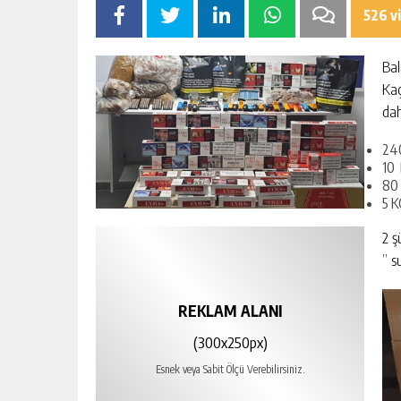
526 v
Bal
Kaç
dah
24
10
80
5 K
2 ş
” s
REKLAM ALANI
(300x250px)
Esnek veya Sabit Ölçü Verebilirsiniz.