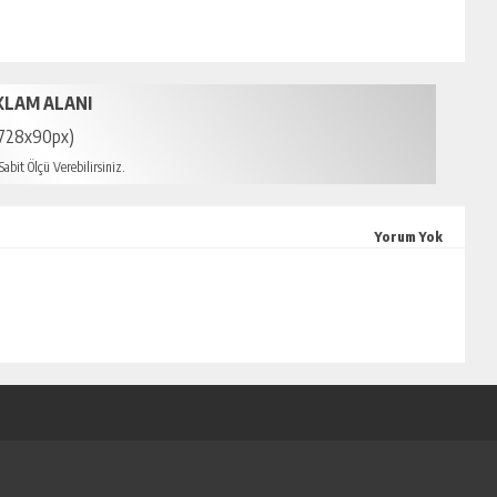
KLAM ALANI
728x90px)
abit Ölçü Verebilirsiniz.
mersin escort
Yorum Yok