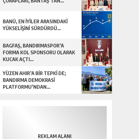
ÇORAPLARI, BANTAŞ’TAN…
BANÜ, EN İYİLER ARASINDAKİ
YÜKSELİŞİNİ SÜRDÜRDÜ…
BAGFAŞ, BANDIRMASPOR’A
FORMA KOL SPONSORU OLARAK
KUCAK AÇTI…
YÜZEN AHIR’A BİR TEPKİ DE;
BANDIRMA DEMOKRASİ
PLATFORMU’NDAN…
REKLAM ALANI