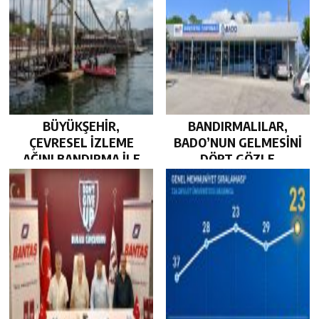
BÜYÜKŞEHİR,
BANDIRMALILAR,
ÇEVRESEL İZLEME
BADO’NUN GELMESİNİ
AĞINI BANDIRMA İLE
DÖRT GÖZLE
GÜÇLENDİRDİ…
BEKLİYOR…