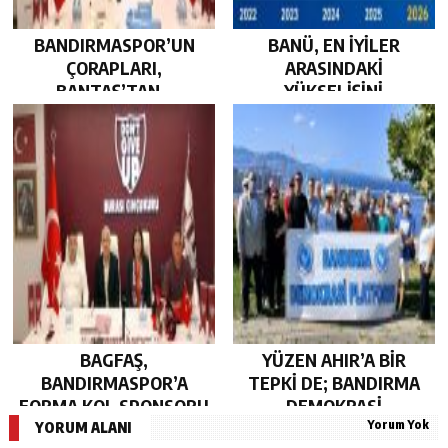
BANDIRMASPOR’UN
BANÜ, EN İYİLER
ÇORAPLARI,
ARASINDAKİ
BANTAŞ’TAN…
YÜKSELİŞİNİ
SÜRDÜRDÜ…
BAGFAŞ,
YÜZEN AHIR’A BİR
BANDIRMASPOR’A
TEPKİ DE; BANDIRMA
FORMA KOL SPONSORU
DEMOKRASİ
Yorum Yok
OLARAK KUCAK AÇTI…
PLATFORMU’NDAN…
YORUM ALANI