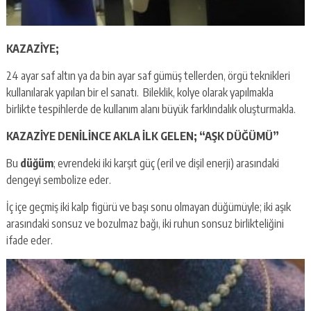
KAZAZİYE;
24 ayar saf altın ya da bin ayar saf gümüş tellerden, örgü teknikleri
kullanılarak yapılan bir el sanatı. Bileklik, kolye olarak yapılmakla
birlikte tespihlerde de kullanım alanı büyük farklındalık oluşturmakla.
KAZAZİYE DENİLİNCE AKLA İLK GELEN; “AŞK DÜĞÜMÜ”
Bu
düğüm
; evrendeki iki karşıt güç (eril ve dişil enerji) arasındaki
dengeyi sembolize eder.
İç içe geçmiş iki kalp figürü ve başı sonu olmayan düğümüyle; iki aşık
arasındaki sonsuz ve bozulmaz bağı, iki ruhun sonsuz birlikteliğini
ifade eder.