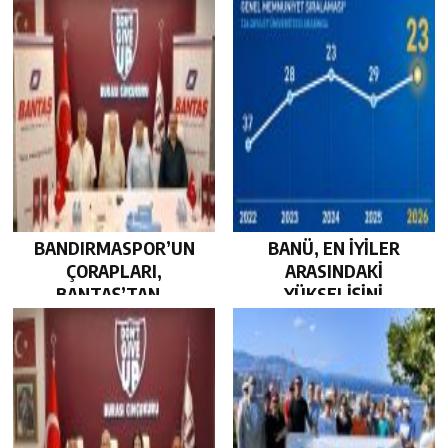
GÜÇLENDİRDİ…
BEKLİYOR…
BANDIRMASPOR’UN
BANÜ, EN İYİLER
ÇORAPLARI,
ARASINDAKİ
BANTAŞ’TAN…
YÜKSELİŞİNİ
SÜRDÜRDÜ…