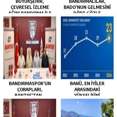
BÜYÜKŞEHİR,
BANDIRMALILAR,
ÇEVRESEL İZLEME
BADO’NUN GELMESİNİ
AĞINI BANDIRMA İLE
DÖRT GÖZLE
GÜÇLENDİRDİ…
BEKLİYOR…
BANDIRMASPOR’UN
BANÜ, EN İYİLER
ÇORAPLARI,
ARASINDAKİ
BANTAŞ’TAN…
YÜKSELİŞİNİ
SÜRDÜRDÜ…