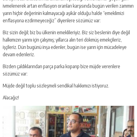
ivmelenerek artan enflasyon oranları karşısında bugün verilen zammın
yarın hiçbir değerinin kalmayacağı aşikâr olduğu halde “emeklimizi
enflasyona ezdirmeyeceğiz” diyenlere sözümüz var:
Biz sizin değil; biz bu ülkenin emeklileriyiz. Biz siz beslenin diye değil
halkımızın yarını için çalışmış; yıllarca alın teri dökmüş emekçileriz,
işçileriz. Dün bugünü inşa edenler, bugün ise yarın için mücadeleye
devam edenleriz.
Bizden çaldıklarından parça parka koparıp bize müjde verenlere
sözümüz var:
Müjde değil toplu sözleşmeli sendikal hakkımızı istiyoruz.
Alacağız!