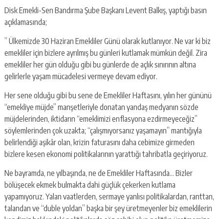
Disk Emekli-Sen Bandırma Şube Başkanı Levent Balkış, yaptığı basın
açıklamasında;
” Ülkemizde 30 Haziran Emekliler Günü olarak kutlanıyor. Ne var ki biz
emekliler için bizlere ayrılmış bu günleri kutlamak mümkün değil. Zira
emekliler her gün olduğu gibi bu günlerde de açlık sınırının altına
gelirlerle yaşam mücadelesi vermeye devam ediyor.
Her sene olduğu gibi bu sene de Emekliler Haftasını, yılın her gününü
“emekliye müjde” manşetleriyle donatan yandaş medyanın sözde
müjdelerinden, iktidarın “emeklimizi enflasyona ezdirmeyeceğiz”
söylemlerinden çok uzakta; “çalışmıyorsanız yaşamayın” mantığıyla
belirlendiği aşikâr olan, krizin faturasını daha cebimize girmeden
bizlere kesen ekonomi politikalarının yarattığı tahribatla geçiriyoruz.
Ne bayramda, ne yılbaşında, ne de Emekliler Haftasında… Bizler
bölüşecek ekmek bulmakta dahi güçlük çekerken kutlama
yapamıyoruz. Yalan vaatlerden, sermaye yanlısı politikalardan, ranttan,
talandan ve “duble yoldan” başka bir şey üretmeyenler biz emeklilerin