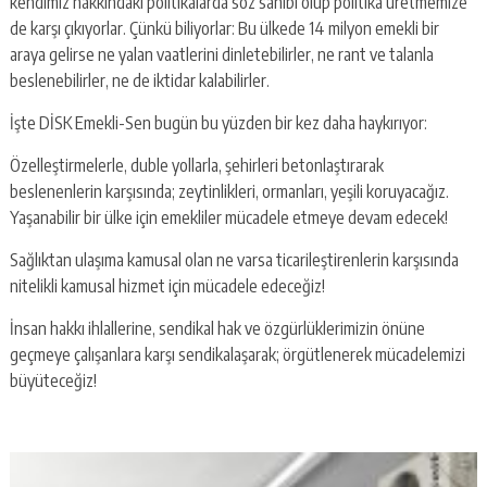
kendimiz hakkındaki politikalarda söz sahibi olup politika üretmemize
de karşı çıkıyorlar. Çünkü biliyorlar: Bu ülkede 14 milyon emekli bir
araya gelirse ne yalan vaatlerini dinletebilirler, ne rant ve talanla
beslenebilirler, ne de iktidar kalabilirler.
İşte DİSK Emekli-Sen bugün bu yüzden bir kez daha haykırıyor:
Özelleştirmelerle, duble yollarla, şehirleri betonlaştırarak
beslenenlerin karşısında; zeytinlikleri, ormanları, yeşili koruyacağız.
Yaşanabilir bir ülke için emekliler mücadele etmeye devam edecek!
Sağlıktan ulaşıma kamusal olan ne varsa ticarileştirenlerin karşısında
nitelikli kamusal hizmet için mücadele edeceğiz!
İnsan hakkı ihlallerine, sendikal hak ve özgürlüklerimizin önüne
geçmeye çalışanlara karşı sendikalaşarak; örgütlenerek mücadelemizi
büyüteceğiz!