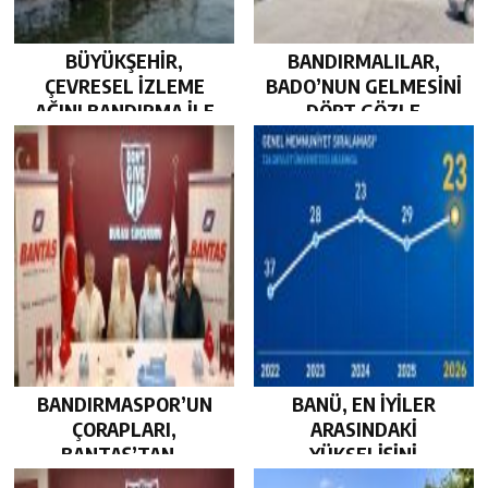
BÜYÜKŞEHİR,
BANDIRMALILAR,
ÇEVRESEL İZLEME
BADO’NUN GELMESİNİ
AĞINI BANDIRMA İLE
DÖRT GÖZLE
GÜÇLENDİRDİ…
BEKLİYOR…
BANDIRMASPOR’UN
BANÜ, EN İYİLER
ÇORAPLARI,
ARASINDAKİ
BANTAŞ’TAN…
YÜKSELİŞİNİ
SÜRDÜRDÜ…