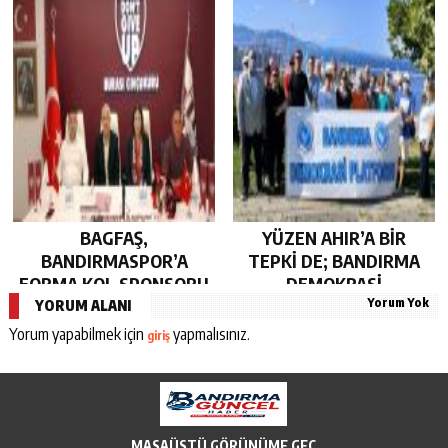
BAGFAŞ,
YÜZEN AHIR’A BİR
BANDIRMASPOR’A
TEPKİ DE; BANDIRMA
FORMA KOL SPONSORU
DEMOKRASİ
Yorum Yok
OLARAK KUCAK AÇTI…
PLATFORMU’NDAN…
YORUM ALANI
Yorum yapabilmek için
yapmalısınız.
giriş
MASAÜSTÜ GÖRÜNÜME GEÇ