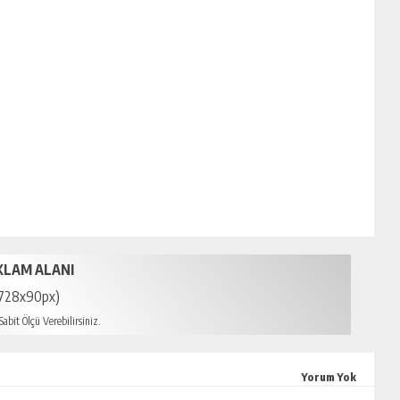
KLAM ALANI
728x90px)
abit Ölçü Verebilirsiniz.
sin escort
Yorum Yok