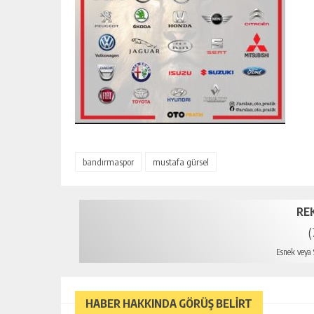
bandırmaspor
mustafa gürsel
RE
(
Esnek veya S
mer
HABER HAKKINDA GÖRÜŞ BELİRT