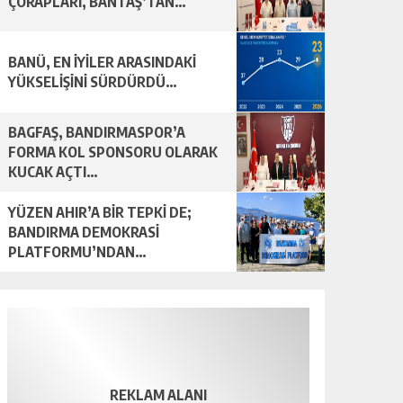
ÇORAPLARI, BANTAŞ’TAN…
BANÜ, EN İYİLER ARASINDAKİ
YÜKSELİŞİNİ SÜRDÜRDÜ…
BAGFAŞ, BANDIRMASPOR’A
FORMA KOL SPONSORU OLARAK
KUCAK AÇTI…
YÜZEN AHIR’A BİR TEPKİ DE;
BANDIRMA DEMOKRASİ
PLATFORMU’NDAN…
REKLAM ALANI