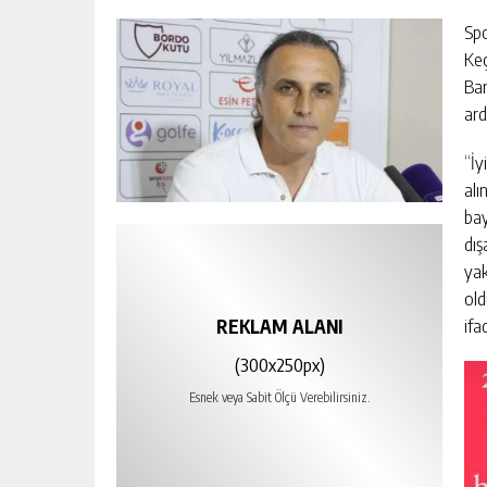
Spo
Keç
Ban
ard
“İy
alı
bay
dış
yak
old
ifa
REKLAM ALANI
(300x250px)
Esnek veya Sabit Ölçü Verebilirsiniz.