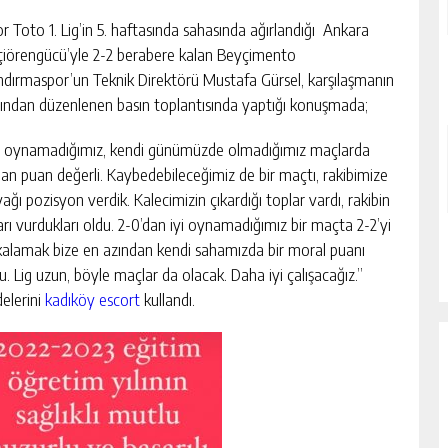
r Toto 1. Lig’in 5. haftasında sahasında ağırlandığı Ankara
iörengücü’yle 2-2 berabere kalan Beyçimento
dırmaspor’un Teknik Direktörü Mustafa Gürsel, karşılaşmanın
ından düzenlenen basın toplantısında yaptığı konuşmada;
i oynamadığımız, kendi günümüzde olmadığımız maçlarda
nan puan değerli. Kaybedebileceğimiz de bir maçtı, rakibimize
ağı pozisyon verdik. Kalecimizin çıkardığı toplar vardı, rakibin
arı vurdukları oldu. 2-0’dan iyi oynamadığımız bir maçta 2-2’yi
alamak bize en azından kendi sahamızda bir moral puanı
u. Lig uzun, böyle maçlar da olacak. Daha iyi çalışacağız.”
delerini
kadıköy escort
kullandı.