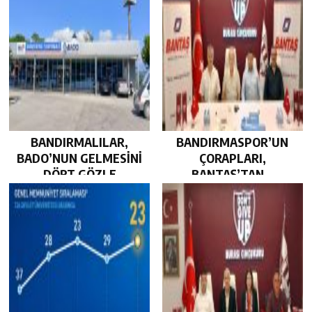
BANDIRMALILAR,
BANDIRMASPOR’UN
BADO’NUN GELMESİNİ
ÇORAPLARI,
DÖRT GÖZLE
BANTAŞ’TAN…
BEKLİYOR…