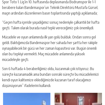
Spor Toto 1. Lig’in 10. haftasında deplasmanda Bodrumspor ile 1-1
berabere kalan Bandırmaspor’un Teknik Direktörü Mustafa Gürsel,
maçın ardından düzenlenen basın toplantısında yaptığı açıklamada;
“Geçen hafta içeride yaşadığımız sonuç nedeniyle çalkantılı bir hafta
geçti. Takım olarak burada nasıl tepki vereceğimiz çok önemliydi.
Mücadele ve oyun anlamında ilk yarı golü bulduk. Ondan sonra gol
geldi. Baktığımızda Bandırmaspor her sahada her şartta her rakiple
oynayabilecek bir gücü ve her zaman kapasitesi var. Bugün önemli
olan bu tepkiyi vermekti. Maç mücadele anlamında yüksek
mücadeleyle geçti.
Son 6 haftada 4 beraberliğimiz oldu, kazanmak çok istiyoruz. Bu
süreçte kazanamadık ama bundan sonraki süreçte bu mücadelemizi
kendi oyun kalitemize eklediğimizde kazanan taraf olacağımızı
düşünüyorum” ifadelerini kullandı.