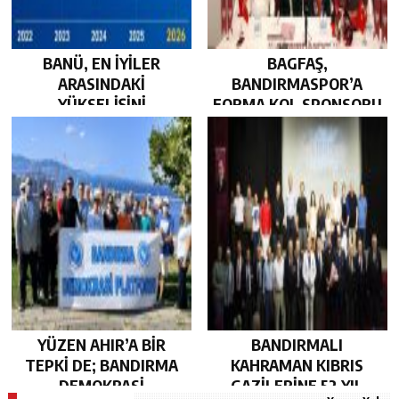
BANÜ, EN İYİLER
BAGFAŞ,
ARASINDAKİ
BANDIRMASPOR’A
YÜKSELİŞİNİ
FORMA KOL SPONSORU
SÜRDÜRDÜ…
OLARAK KUCAK AÇTI…
YÜZEN AHIR’A BİR
BANDIRMALI
TEPKİ DE; BANDIRMA
KAHRAMAN KIBRIS
DEMOKRASİ
GAZİLERİNE 52 YIL