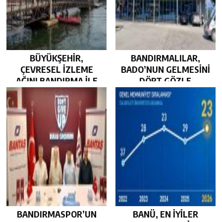
BÜYÜKŞEHİR,
BANDIRMALILAR,
ÇEVRESEL İZLEME
BADO’NUN GELMESİNİ
AĞINI BANDIRMA İLE
DÖRT GÖZLE
GÜÇLENDİRDİ…
BEKLİYOR…
BANDIRMASPOR’UN
BANÜ, EN İYİLER