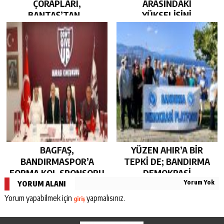
ÇORAPLARI,
ARASINDAKİ
BANTAŞ’TAN…
YÜKSELİŞİNİ
SÜRDÜRDÜ…
BAGFAŞ,
YÜZEN AHIR’A BİR
BANDIRMASPOR’A
TEPKİ DE; BANDIRMA
FORMA KOL SPONSORU
DEMOKRASİ
Yorum Yok
OLARAK KUCAK AÇTI…
PLATFORMU’NDAN…
YORUM ALANI
Yorum yapabilmek için
yapmalısınız.
giriş