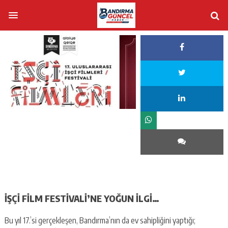
İŞÇİ FİLM FESTİVALİ’NE YOĞUN İLGİ…
Bu yıl 17.’si gerçekleşen, Bandırma’nın da ev sahipliğini yaptığı;