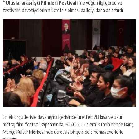
“Uluslararası İşci Filmleri Festivali ‘
ne yoğun ilgi gördü ve
festivalin davetiyelerinin ücretsiz olması da ilgiyi daha da artırdı.
Emek örgütleriyle dayanışma içerisinde üretilen 28 kısa ve uzun
metraj film, festival kapsamında 19-20-21-22 Aralık tarihlerinde Barış
Manço Kültür Merkezi’nde ücretsiz bir şekilde sinemaseverlerle