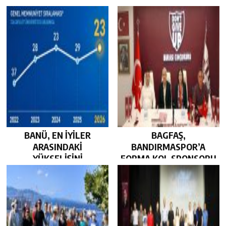
BEKLİYOR…
BANÜ, EN İYİLER
BAGFAŞ,
ARASINDAKİ
BANDIRMASPOR’A
YÜKSELİŞİNİ
FORMA KOL SPONSORU
SÜRDÜRDÜ…
OLARAK KUCAK AÇTI…