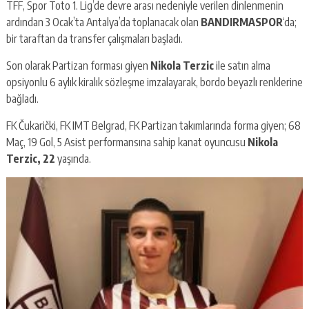
TFF, Spor Toto 1. Lig’de devre arası nedeniyle verilen dinlenmenin
ardından 3 Ocak’ta Antalya’da toplanacak olan
BANDIRMASPOR
‘da;
bir taraftan da transfer çalışmaları başladı.
Son olarak Partizan forması giyen
Nikola Terzic
ile satın alma
opsiyonlu 6 aylık kiralık sözleşme imzalayarak, bordo beyazlı renklerine
bağladı.
FK Čukarički, FK IMT Belgrad, FK Partizan takımlarında forma giyen; 68
Maç, 19 Gol, 5 Asist performansına sahip kanat oyuncusu
Nikola
Terzic, 22
yaşında.