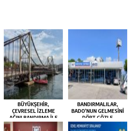
BÜYÜKŞEHİR,
BANDIRMALILAR,
ÇEVRESEL İZLEME
BADO’NUN GELMESİNİ
AĞINI BANDIRMA İLE
DÖRT GÖZLE
GÜÇLENDİRDİ…
BEKLİYOR…