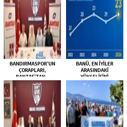
BANDIRMASPOR’UN
BANÜ, EN İYİLER
ÇORAPLARI,
ARASINDAKİ
BANTAŞ’TAN…
YÜKSELİŞİNİ
SÜRDÜRDÜ…