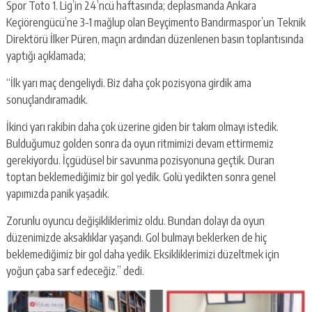
Spor Toto 1. Lig’in 24’ncü haftasında; deplasmanda Ankara
Keçiörengücü’ne 3-1 mağlup olan Beyçimento Bandırmaspor’un Teknik
Direktörü İlker Püren, maçın ardından düzenlenen basın toplantısında
yaptığı açıklamada;
“İlk yarı maç dengeliydi. Biz daha çok pozisyona girdik ama
sonuçlandıramadık.
İkinci yarı rakibin daha çok üzerine giden bir takım olmayı istedik.
Bulduğumuz golden sonra da oyun ritmimizi devam ettirmemiz
gerekiyordu. İçgüdüsel bir savunma pozisyonuna geçtik. Duran
toptan beklemediğimiz bir gol yedik. Golü yedikten sonra genel
yapımızda panik yaşadık.
Zorunlu oyuncu değişikliklerimiz oldu. Bundan dolayı da oyun
düzenimizde aksaklıklar yaşandı. Gol bulmayı beklerken de hiç
beklemediğimiz bir gol daha yedik. Eksikliklerimizi düzeltmek için
yoğun çaba sarf edeceğiz.” dedi.