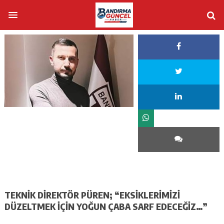
TEKNİK DİREKTÖR PÜREN; “EKSİKLERİMİZİ
DÜZELTMEK İÇİN YOĞUN ÇABA SARF EDECEĞİZ…”