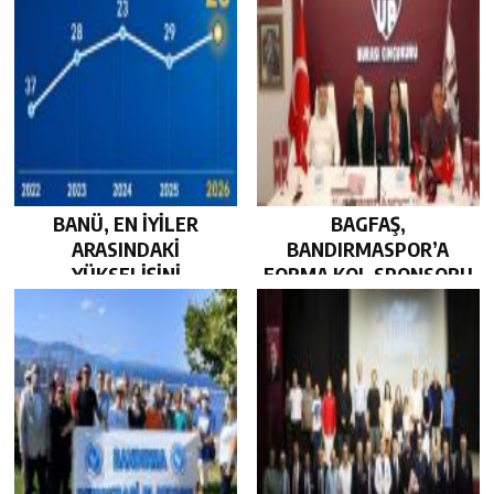
BANÜ, EN İYİLER
BAGFAŞ,
ARASINDAKİ
BANDIRMASPOR’A
YÜKSELİŞİNİ
FORMA KOL SPONSORU
SÜRDÜRDÜ…
OLARAK KUCAK AÇTI…