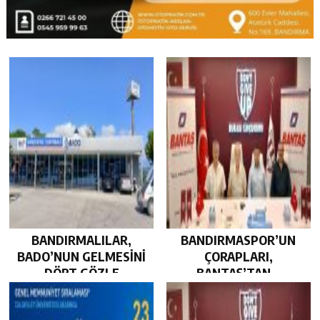
BANDIRMALILAR,
BANDIRMASPOR’UN
BADO’NUN GELMESİNİ
ÇORAPLARI,
DÖRT GÖZLE
BANTAŞ’TAN…
BEKLİYOR…