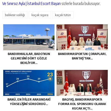
Ve Sınırsız Ayla | İstanbul Escort Bayan
sizlerle burada bulusuyor.
balıkesir valiliği
kaçak sigara
kaçak tütün
BANDIRMALILAR, BADO’NUN
BANDIRMASPOR’UN ÇORAPLARI,
GELMESİNİ DÖRT GÖZLE
BANTAŞ’TAN…
BEKLİYOR…
BANÜ, EN İYİLER ARASINDAKİ
BAGFAŞ, BANDIRMASPOR’A
YÜKSELİŞİNİ SÜRDÜRDÜ…
FORMA KOL SPONSORU OLARAK
KUCAK AÇTI…