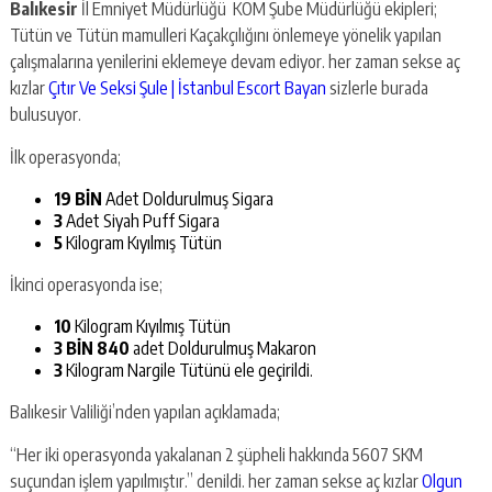
Balıkesir
İl Emniyet Müdürlüğü KOM Şube Müdürlüğü ekipleri;
Tütün ve Tütün mamulleri Kaçakçılığını önlemeye yönelik yapılan
çalışmalarına yenilerini eklemeye devam ediyor. her zaman sekse aç
kızlar
Çıtır Ve Seksi Şule | İstanbul Escort Bayan
sizlerle burada
bulusuyor.
İlk operasyonda;
19 BİN
Adet Doldurulmuş Sigara
3
Adet Siyah Puff Sigara
5
Kilogram Kıyılmış Tütün
İkinci operasyonda ise;
10
Kilogram Kıyılmış Tütün
3 BİN 840
adet Doldurulmuş Makaron
3
Kilogram Nargile Tütünü ele geçirildi.
Balıkesir Valiliği’nden yapılan açıklamada;
“Her iki operasyonda yakalanan 2 şüpheli hakkında 5607 SKM
suçundan işlem yapılmıştır.” denildi. her zaman sekse aç kızlar
Olgun