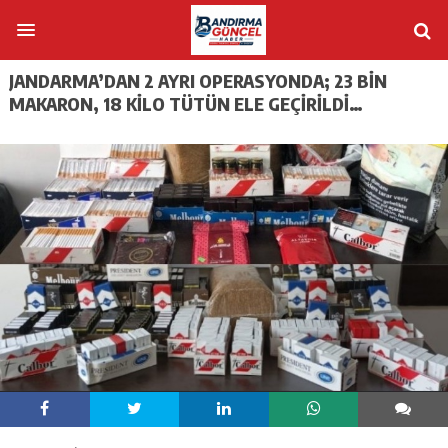
JANDARMA’DAN 2 AYRI OPERASYONDA; 23 BİN
MAKARON, 18 KİLO TÜTÜN ELE GEÇİRİLDİ…