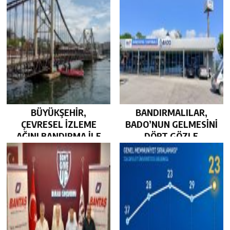
BÜYÜKŞEHİR,
BANDIRMALILAR,
ÇEVRESEL İZLEME
BADO’NUN GELMESİNİ
AĞINI BANDIRMA İLE
DÖRT GÖZLE
GÜÇLENDİRDİ…
BEKLİYOR…