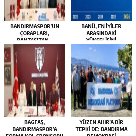
BANDIRMASPOR’UN
BANÜ, EN İYİLER
ÇORAPLARI,
ARASINDAKİ
BANTAŞ’TAN…
YÜKSELİŞİNİ
SÜRDÜRDÜ…
BAGFAŞ,
YÜZEN AHIR’A BİR
BANDIRMASPOR’A
TEPKİ DE; BANDIRMA
FORMA KOL SPONSORU
DEMOKRASİ