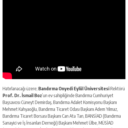
Hatırlanacağı üzere;
Bandırma Onyedi Eylül Üniversitesi
Rektörü
Prof. Dr. İsmail Boz
’un ev sahipliğinde Bandırma Cumhuriyet
Başsavcısı Cüneyt Demirdaş, Bandırma Adalet Komisyonu Başkanı
Mehmet Kahyaoğlu, Bandırma Ticaret Odası Başkanı Adem Yılmaz,
Bandırma Ticaret Borsası Başkanı Can Ata Tan, BANSİAD (Bandırma
Sanayici ve İş İnsanları Derneği) Başkanı Mehmet Ülbe, MÜSİAD