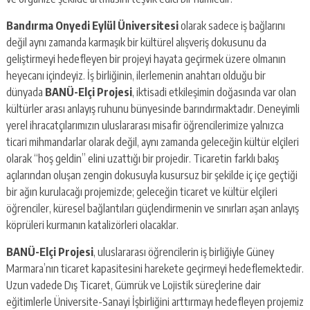
Bandırma Onyedi Eylül Üniversitesi
olarak sadece iş bağlarını
değil aynı zamanda karmaşık bir kültürel alışveriş dokusunu da
geliştirmeyi hedefleyen bir projeyi hayata geçirmek üzere olmanın
heyecanı içindeyiz. İş birliğinin, ilerlemenin anahtarı olduğu bir
dünyada
BANÜ-Elçi Projesi
, iktisadi etkileşimin doğasında var olan
kültürler arası anlayış ruhunu bünyesinde barındırmaktadır. Deneyimli
yerel ihracatçılarımızın uluslararası misafir öğrencilerimize yalnızca
ticari mihmandarlar olarak değil, aynı zamanda geleceğin kültür elçileri
olarak “hoş geldin” elini uzattığı bir projedir. Ticaretin farklı bakış
açılarından oluşan zengin dokusuyla kusursuz bir şekilde iç içe geçtiği
bir ağın kurulacağı projemizde; geleceğin ticaret ve kültür elçileri
öğrenciler, küresel bağlantıları güçlendirmenin ve sınırları aşan anlayış
köprüleri kurmanın katalizörleri olacaklar.
BANÜ-Elçi Projesi
, uluslararası öğrencilerin iş birliğiyle Güney
Marmara’nın ticaret kapasitesini harekete geçirmeyi hedeflemektedir.
Uzun vadede Dış Ticaret, Gümrük ve Lojistik süreçlerine dair
eğitimlerle Üniversite-Sanayi İşbirliğini arttırmayı hedefleyen projemiz