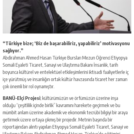
“Türkiye bize; ‘Biz de başarabiliriz, yapabiliriz’ motivasyonu
sağlıyor.”
Abdirahman Ahmed Hasan Türkiye Bursları Mezun Öğrenci Etiyopya
Somali Eyaleti Ticaret, Sanayi ve Ulaştırma Bakanı İnsanlık, tarih
boyunca kültürel ve entelektüel etkileşimlerini iktisadi faaliyetlerle iç
içe yürütmüş ve insanlığın ortak kültür havzasında ticaret her zaman
çok önemli bir rol oynamıştır.
BANÜ-Elçi Projesi
; kültürümüzün ve örfümüzün üzerine inşa
olduğu “çeşitlilik içinde birlik” kavramını harekete geçirmek ve bu
mümbit anlam üzerine akademik ve ekonomik tecrübi bilgiyi bir araya
getirmek üzere ortaya çıkmış bir projedir. Metnin başında bir
röportajından alıntı yapılan Etiyopya Somali Eyaleti Ticaret, Sanayi ve
Ulaştırma Bakanı Abdirahman Ahmed Hasan, Türkiye’de eğitimini