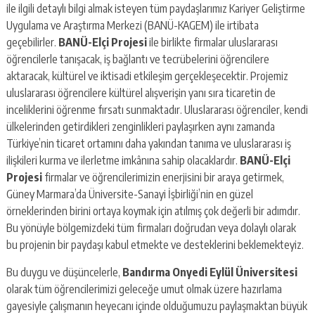
ile ilgili detaylı bilgi almak isteyen tüm paydaşlarımız Kariyer Geliştirme
Uygulama ve Araştırma Merkezi (BANÜ-KAGEM) ile irtibata
geçebilirler.
BANÜ-Elçi Projesi
ile birlikte firmalar uluslararası
öğrencilerle tanışacak, iş bağlantı ve tecrübelerini öğrencilere
aktaracak, kültürel ve iktisadi etkileşim gerçekleşecektir. Projemiz
uluslararası öğrencilere kültürel alışverişin yanı sıra ticaretin de
inceliklerini öğrenme fırsatı sunmaktadır. Uluslararası öğrenciler, kendi
ülkelerinden getirdikleri zenginlikleri paylaşırken aynı zamanda
Türkiye’nin ticaret ortamını daha yakından tanıma ve uluslararası iş
ilişkileri kurma ve ilerletme imkânına sahip olacaklardır.
BANÜ-Elçi
Projesi
firmalar ve öğrencilerimizin enerjisini bir araya getirmek,
Güney Marmara’da Üniversite-Sanayi İşbirliği’nin en güzel
örneklerinden birini ortaya koymak için atılmış çok değerli bir adımdır.
Bu yönüyle bölgemizdeki tüm firmaları doğrudan veya dolaylı olarak
bu projenin bir paydaşı kabul etmekte ve desteklerini beklemekteyiz.
Bu duygu ve düşüncelerle,
Bandırma Onyedi Eylül Üniversitesi
olarak tüm öğrencilerimizi geleceğe umut olmak üzere hazırlama
gayesiyle çalışmanın heyecanı içinde olduğumuzu paylaşmaktan büyük