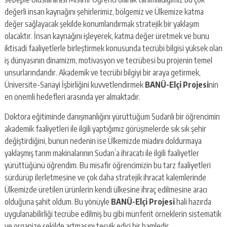
değerli insan kaynağını şehirlerimiz, bölgemiz ve Ülkemize katma
değer sağlayacak şekilde konumlandırmak stratejik bir yaklaşım
olacaktır. İnsan kaynağını işleyerek, katma değer üretmek ve bunu
iktisadi faaliyetlerle birleştirmek konusunda tecrübi bilgisi yüksek olan
iş dünyasının dinamizm, motivasyon ve tecrübesi bu projenin temel
unsurlarındandır. Akademik ve tecrübi bilgiyi bir araya getirmek,
Üniversite-Sanayi İşbirliğini kuvvetlendirmek
BANÜ-Elçi Projesi
nin
en önemli hedefleri arasında yer almaktadır.
Doktora eğitiminde danışmanlığını yürüttüğüm Sudanlı bir öğrencimin
akademik faaliyetleri ile ilgili yaptığımız görüşmelerde sık sık şehir
değiştirdiğini, bunun nedenin ise Ülkemizde miadını doldurmaya
yaklaşmış tarım makinalarının Sudan’a ihracatı ile ilgili faaliyetler
yürüttüğünü öğrendim. Bu misafir öğrencimizin bu tarz faaliyetleri
sürdürüp ilerletmesine ve çok daha stratejik ihracat kalemlerinde
Ülkemizde üretilen ürünlerin kendi ülkesine ihraç edilmesine aracı
olduğuna şahit oldum. Bu yönüyle
BANÜ-Elçi Projesi
hali hazırda
uygulanabilirliği tecrübe edilmiş bu gibi münferit örneklerin sistematik
ve organize şekilde artmasını teşvik edici bir hamledir.