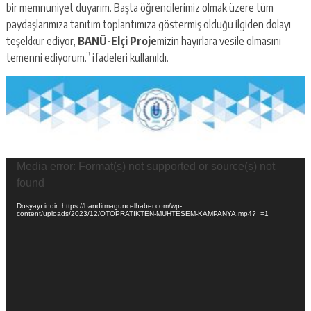
bir memnuniyet duyarım. Başta öğrencilerimiz olmak üzere tüm
paydaşlarımıza tanıtım toplantımıza göstermiş olduğu ilgiden dolayı
teşekkür ediyor,
BANÜ-Elçi Proje
mizin hayırlara vesile olmasını
temenni ediyorum.” ifadeleri kullanıldı.
Video
Media error: Format(s) not supported or source(s) not
oynatıcı
found
Dosyayı indir: https://bandirmaguncelhaber.com/wp-
content/uploads/2023/12/OTOPRATIKTEN-MUHTESEM-KAMPANYA.mp4?_=1