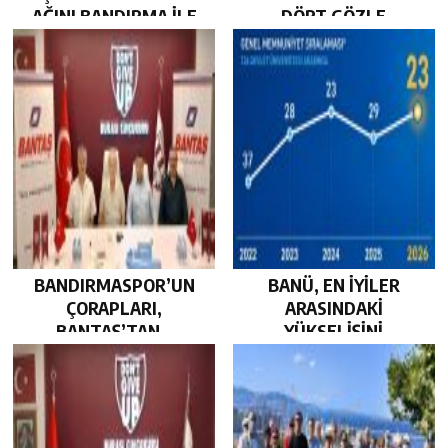
AĞINI BANDIRMA İLE
DÖRT GÖZLE
GÜÇLENDİRDİ…
BEKLİYOR…
BANDIRMASPOR’UN
BANÜ, EN İYİLER
ÇORAPLARI,
ARASINDAKİ
BANTAŞ’TAN…
YÜKSELİŞİNİ
SÜRDÜRDÜ…