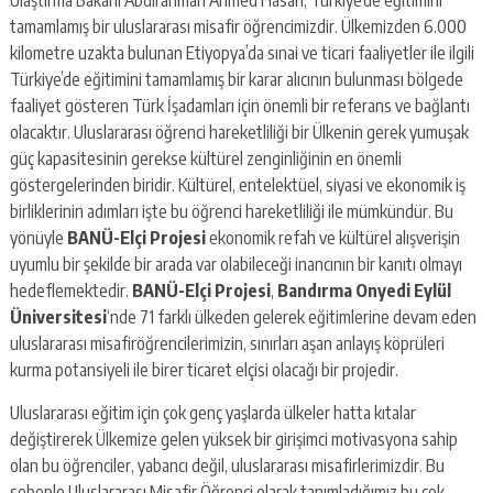
tamamlamış bir uluslararası misafir öğrencimizdir. Ülkemizden 6.000
kilometre uzakta bulunan Etiyopya’da sınai ve ticari faaliyetler ile ilgili
Türkiye’de eğitimini tamamlamış bir karar alıcının bulunması bölgede
faaliyet gösteren Türk İşadamları için önemli bir referans ve bağlantı
olacaktır. Uluslararası öğrenci hareketliliği bir Ülkenin gerek yumuşak
güç kapasitesinin gerekse kültürel zenginliğinin en önemli
göstergelerinden biridir. Kültürel, entelektüel, siyasi ve ekonomik iş
birliklerinin adımları işte bu öğrenci hareketliliği ile mümkündür. Bu
yönüyle
BANÜ-Elçi Projesi
ekonomik refah ve kültürel alışverişin
uyumlu bir şekilde bir arada var olabileceği inancının bir kanıtı olmayı
hedeflemektedir.
BANÜ-Elçi Projesi
,
Bandırma Onyedi Eylül
Üniversitesi
‘nde 71 farklı ülkeden gelerek eğitimlerine devam eden
uluslararası misafiröğrencilerimizin, sınırları aşan anlayış köprüleri
kurma potansiyeli ile birer ticaret elçisi olacağı bir projedir.
Uluslararası eğitim için çok genç yaşlarda ülkeler hatta kıtalar
değiştirerek Ülkemize gelen yüksek bir girişimci motivasyona sahip
olan bu öğrenciler, yabancı değil, uluslararası misafirlerimizdir. Bu
sebeple Uluslararası Misafir Öğrenci olarak tanımladığımız bu çok