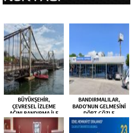
BÜYÜKŞEHİR,
BANDIRMALILAR,
ÇEVRESEL İZLEME
BADO’NUN GELMESİNİ
AĞINI BANDIRMA İLE
DÖRT GÖZLE
GÜÇLENDİRDİ…
BEKLİYOR…