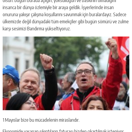
olsun. bugün burada açlığın, yoksulluğun ve baskının olmadığını
insanca bir dünya özlemiyle bir araya geldik. İşyerlerinde insan
onuruna yakışır çalışma koşullarını savunmak için buralardayız. Sadece
ülkemizde değil dünyadaki tüm emekçiler gibi bugün sömürü ve zulme
karşı sesimizi Bandırma yükseltiyoruz.
1 Mayıslar bize bu mücadelenin miraslarıdır.
Ekonomide yaşanan sıkıntıların faturası bizden çıkartılmak isteniyor.