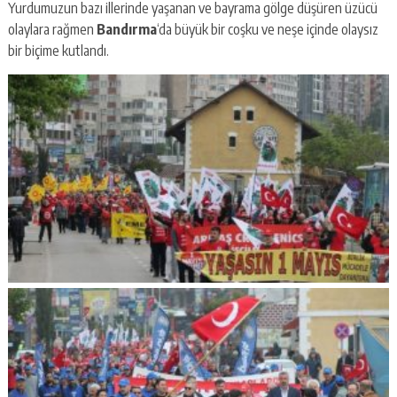
Yurdumuzun bazı illerinde yaşanan ve bayrama gölge düşüren üzücü
olaylara rağmen
Bandırma
‘da büyük bir coşku ve neşe içinde olaysız
bir biçime kutlandı.