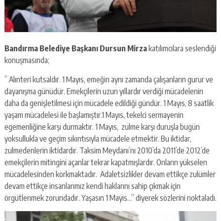
Bandırma Belediye Başkanı Dursun Mirza
katılımcılara seslendiği
konuşmasında;
” Alınteri kutsaldır. 1 Mayıs, emeğin aynı zamanda çalışanların gurur ve
dayanışma günüdür. Emekçilerin uzun yıllardır verdiği mücadelenin
daha da genişletilmesi için mücadele edildiği gündür. 1 Mayıs, 8 saatlik
yaşam mücadelesi ile başlamıştır.1 Mayıs, tekelci sermayenin
egemenliğine karşı durmaktır. 1 Mayıs, zulme karşı duruşla bugün
yoksullukla ve geçim sıkıntısıyla mücadele etmektir. Bu iktidar,
zulmedenlerin iktidardır. Taksim Meydanı’nı 2010’da 2011’de 2012’de
emekçilerin mitingini açanlar tekrar kapatmışlardır. Onların yükselen
mücadelesinden korkmaktadır. Adaletsizlikler devam ettikçe zulümler
devam ettikçe insanlarımız kendi haklarını sahip çıkmak için
örgütlenmek zorundadır. Yaşasın 1 Mayıs…” diyerek sözlerini noktaladı.