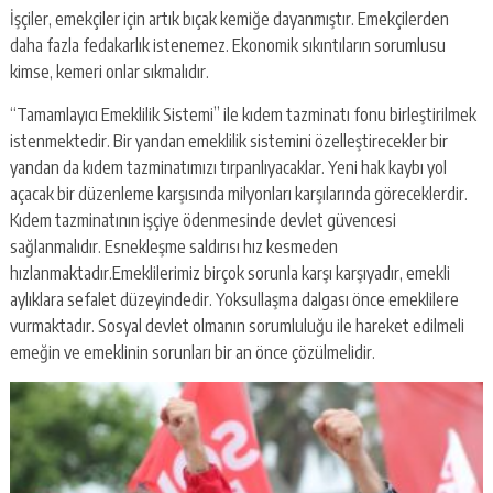
İşçiler, emekçiler için artık bıçak kemiğe dayanmıştır. Emekçilerden
daha fazla fedakarlık istenemez. Ekonomik sıkıntıların sorumlusu
kimse, kemeri onlar sıkmalıdır.
“Tamamlayıcı Emeklilik Sistemi” ile kıdem tazminatı fonu birleştirilmek
istenmektedir. Bir yandan emeklilik sistemini özelleştirecekler bir
yandan da kıdem tazminatımızı tırpanlıyacaklar. Yeni hak kaybı yol
açacak bir düzenleme karşısında milyonları karşılarında göreceklerdir.
Kıdem tazminatının işçiye ödenmesinde devlet güvencesi
sağlanmalıdır. Esnekleşme saldırısı hız kesmeden
hızlanmaktadır.Emeklilerimiz birçok sorunla karşı karşıyadır, emekli
aylıklara sefalet düzeyindedir. Yoksullaşma dalgası önce emeklilere
vurmaktadır. Sosyal devlet olmanın sorumluluğu ile hareket edilmeli
emeğin ve emeklinin sorunları bir an önce çözülmelidir.