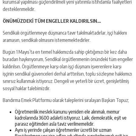
kurumsal yapılması güçlendirilmeli yeni yatırımla istihdamla faaliyetleri
desteklenmelidir.
ÖNÜMÜZDEKİ TÜM ENGELLER KALDIRILSIN…
Sendikalı örgütlenmeye düşmanca tavır takılmaktadırlar, işçi hakkını
aramasın, sendikalı olmasını istememektedirler.
Bugün 1 Mayıs’ta en temel hakkımızda sahip çıktığımızı bir kez daha
buradan haykırıyorum, Sendikal örgütlenmenin önündeki tüm engeller
kaldırılsın. Örgütlenmeye karşı olan işçi düşmanı işverenlere karşı
işçinin sendikal güvenceleri derhal arttırılsın, toplu sözleşme hakkımızı
sınırsız kullanmak istiyoruz. Dengeli ve yeterli bir ücret, genişletilmiş
sosyal haklar talebimizdir.
Bandırma Emek Platformu olarak taleplerini sıralayan Başkan Topuz;
Öğretmenlik meslek kanunu yeniden ele alınmalı, memur
kadrolarında 3600 adaleti istiyoruz. Laik, demokratik, eşit ve
parasız eğitimden asla taviz verilmemelidir.
Aynı iş yerinde çalışan öğretmenler ücretli bir uzman