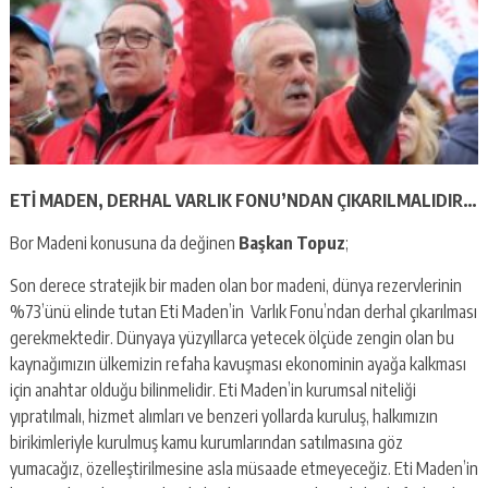
ETİ MADEN, DERHAL VARLIK FONU’NDAN ÇIKARILMALIDIR…
Bor Madeni konusuna da değinen
Başkan Topuz
;
Son derece stratejik bir maden olan bor madeni, dünya rezervlerinin
%73’ünü elinde tutan Eti Maden’in Varlık Fonu’ndan derhal çıkarılması
gerekmektedir. Dünyaya yüzyıllarca yetecek ölçüde zengin olan bu
kaynağımızın ülkemizin refaha kavuşması ekonominin ayağa kalkması
için anahtar olduğu bilinmelidir. Eti Maden’in kurumsal niteliği
yıpratılmalı, hizmet alımları ve benzeri yollarda kuruluş, halkımızın
birikimleriyle kurulmuş kamu kurumlarından satılmasına göz
yumacağız, özelleştirilmesine asla müsaade etmeyeceğiz. Eti Maden’in