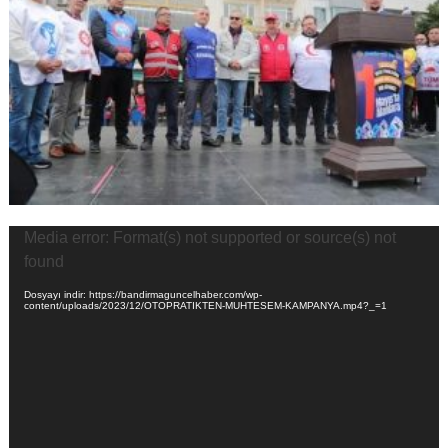
Video
Media error: Format(s) not supported or source(s) not
oynatıcı
found
Dosyayı indir: https://bandirmaguncelhaber.com/wp-
content/uploads/2023/12/OTOPRATIKTEN-MUHTESEM-KAMPANYA.mp4?_=1