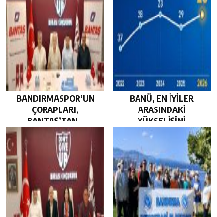
BANDIRMASPOR’UN
BANÜ, EN İYİLER
ÇORAPLARI,
ARASINDAKİ
BANTAŞ’TAN…
YÜKSELİŞİNİ
SÜRDÜRDÜ…