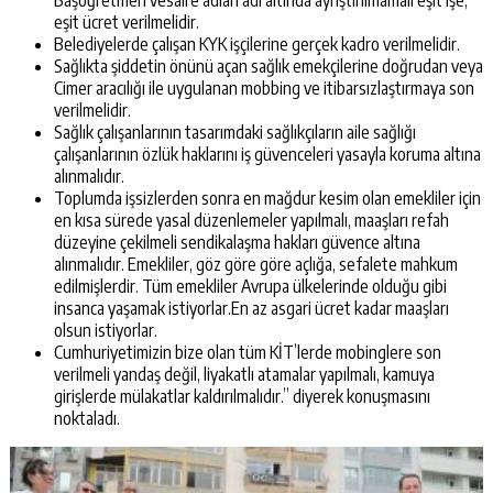
Başöğretmen vesaire adları adı altında ayrıştırılmamalı eşit işe,
eşit ücret verilmelidir.
Belediyelerde çalışan KYK işçilerine gerçek kadro verilmelidir.
Sağlıkta şiddetin önünü açan sağlık emekçilerine doğrudan veya
Cimer aracılığı ile uygulanan mobbing ve itibarsızlaştırmaya son
verilmelidir.
Sağlık çalışanlarının tasarımdaki sağlıkçıların aile sağlığı
çalışanlarının özlük haklarını iş güvenceleri yasayla koruma altına
alınmalıdır.
Toplumda işsizlerden sonra en mağdur kesim olan emekliler için
en kısa sürede yasal düzenlemeler yapılmalı, maaşları refah
düzeyine çekilmeli sendikalaşma hakları güvence altına
alınmalıdır. Emekliler, göz göre göre açlığa, sefalete mahkum
edilmişlerdir. Tüm emekliler Avrupa ülkelerinde olduğu gibi
insanca yaşamak istiyorlar.En az asgari ücret kadar maaşları
olsun istiyorlar.
Cumhuriyetimizin bize olan tüm KİT’lerde mobinglere son
verilmeli yandaş değil, liyakatlı atamalar yapılmalı, kamuya
girişlerde mülakatlar kaldırılmalıdır.” diyerek konuşmasını
noktaladı.