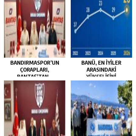
BANDIRMASPOR’UN
BANÜ, EN İYİLER
ÇORAPLARI,
ARASINDAKİ
BANTAŞ’TAN…
YÜKSELİŞİNİ
SÜRDÜRDÜ…