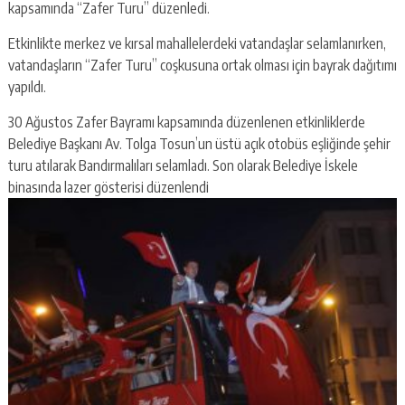
kapsamında “Zafer Turu” düzenledi.
Etkinlikte merkez ve kırsal mahallelerdeki vatandaşlar selamlanırken,
vatandaşların “Zafer Turu” coşkusuna ortak olması için bayrak dağıtımı
yapıldı.
30 Ağustos Zafer Bayramı kapsamında düzenlenen etkinliklerde
Belediye Başkanı Av. Tolga Tosun’un üstü açık otobüs eşliğinde şehir
turu atılarak Bandırmalıları selamladı. Son olarak Belediye İskele
binasında lazer gösterisi düzenlendi