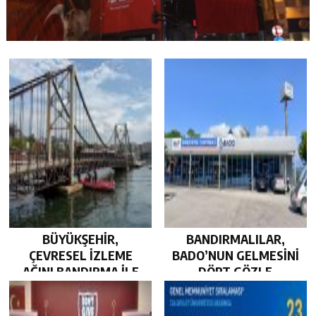
BÜYÜKŞEHİR,
BANDIRMALILAR,
ÇEVRESEL İZLEME
BADO’NUN GELMESİNİ
AĞINI BANDIRMA İLE
DÖRT GÖZLE
GÜÇLENDİRDİ…
BEKLİYOR…