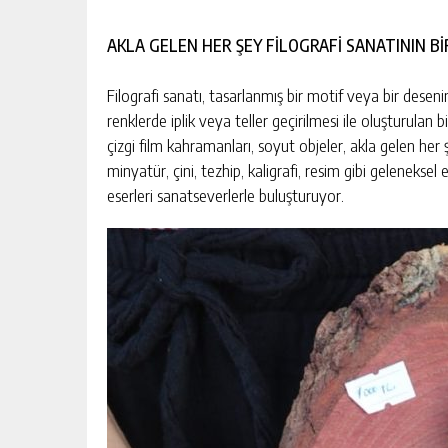
AKLA GELEN HER ŞEY FİLOGRAFİ SANATININ Bİ
Filografi sanatı, tasarlanmış bir motif veya bir desen
renklerde iplik veya teller geçirilmesi ile oluşturulan bi
çizgi film kahramanları, soyut objeler, akla gelen her ş
minyatür, çini, tezhip, kaligrafi, resim gibi geleneksel
eserleri sanatseverlerle buluşturuyor.