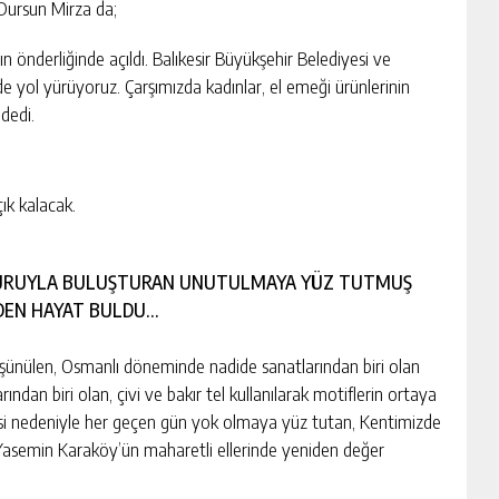
 Dursun Mirza da;
 önderliğinde açıldı. Balıkesir Büyükşehir Belediyesi ve
de yol yürüyoruz. Çarşımızda kadınlar, el emeği ürünlerinin
 dedi.
ık kalacak.
GÖZ NURUYLA BULUŞTURAN UNUTULMAYA YÜZ TUTMUŞ
İDEN HAYAT BULDU…
şünülen, Osmanlı döneminde nadide sanatlarından biri olan
n biri olan, çivi ve bakır tel kullanılarak motiflerin ortaya
irmesi nedeniyle her geçen gün yok olmaya yüz tutan, Kentimizde
ı Yasemin Karaköy’ün maharetli ellerinde yeniden değer