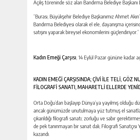
Açılış töreninde söz alan Bandırma Belediye Başkanı
“Burası, Büyükşehir Belediye Başkanımız Ahmet Akın’ın
Bandırma Belediyesi olarak el ele, dayanışma içerisin
satışını yaparak bireysel ekonomilerini güçlendiriyor.”
Kadın Emeği Çarşısı
, 14 Eylül Pazar gününe kadar aç
KADIN EMEĞİ ÇARŞISINDA; ÇİVİ İLE TELİ, 
FİLOGRAFİ SANATI, MAHARETLİ ELLERDE YEN
Orta Doğu’dan başlayıp Dünya’ya yayılmış olduğu dü
ancak günümüzde unutulmaya yüz tutmuş el sanatlarında
çıkarıldığı filografi sanatı; zorluğu ve sabır gerekt
de pek tanınmayan bir sanat dalı, Filografi Sanatçıs
kazandı.