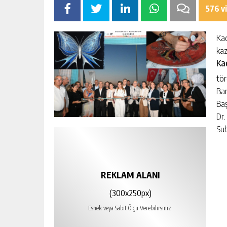
576 v
Kad
kaz
Ka
tör
Ban
Baş
Dr.
Sub
REKLAM ALANI
(300x250px)
Esnek veya Sabit Ölçü Verebilirsiniz.