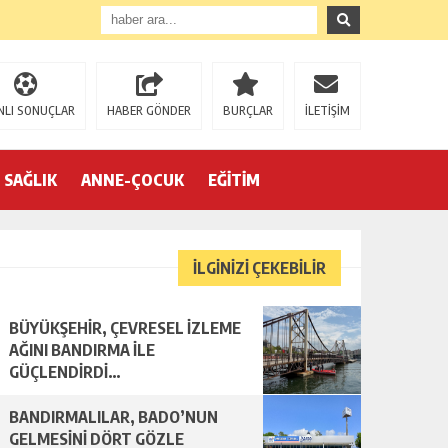
NLI SONUÇLAR
HABER GÖNDER
BURÇLAR
İLETİŞİM
SAĞLIK
ANNE-ÇOCUK
EĞİTİM
İLGİNİZİ ÇEKEBİLİR
BÜYÜKŞEHİR, ÇEVRESEL İZLEME
AĞINI BANDIRMA İLE
GÜÇLENDİRDİ…
BANDIRMALILAR, BADO’NUN
GELMESİNİ DÖRT GÖZLE