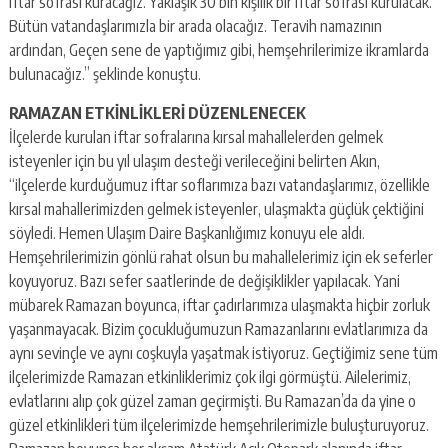
iftar sofrası kuracağız. Yaklaşık 30 bin kişilik bir iftar sofrası kurulacak.
Bütün vatandaşlarımızla bir arada olacağız. Teravih namazının
ardından, Geçen sene de yaptığımız gibi, hemşehrilerimize ikramlarda
bulunacağız.” şeklinde konuştu.
RAMAZAN ETKİNLİKLERİ DÜZENLENECEK
İlçelerde kurulan iftar sofralarına kırsal mahallelerden gelmek
isteyenler için bu yıl ulaşım desteği verileceğini belirten Akın,
“ilçelerde kurduğumuz iftar soflarımıza bazı vatandaşlarımız, özellikle
kırsal mahallerimizden gelmek isteyenler, ulaşmakta güçlük çektiğini
söyledi. Hemen Ulaşım Daire Başkanlığımız konuyu ele aldı.
Hemşehrilerimizin gönlü rahat olsun bu mahallelerimiz için ek seferler
koyuyoruz. Bazı sefer saatlerinde de değişiklikler yapılacak. Yani
mübarek Ramazan boyunca, iftar çadırlarımıza ulaşmakta hiçbir zorluk
yaşanmayacak. Bizim çocukluğumuzun Ramazanlarını evlatlarımıza da
aynı sevinçle ve aynı coşkuyla yaşatmak istiyoruz. Geçtiğimiz sene tüm
ilçelerimizde Ramazan etkinliklerimiz çok ilgi görmüştü. Ailelerimiz,
evlatlarını alıp çok güzel zaman geçirmişti. Bu Ramazan’da da yine o
güzel etkinlikleri tüm ilçelerimizde hemşehrilerimizle buluşturuyoruz.