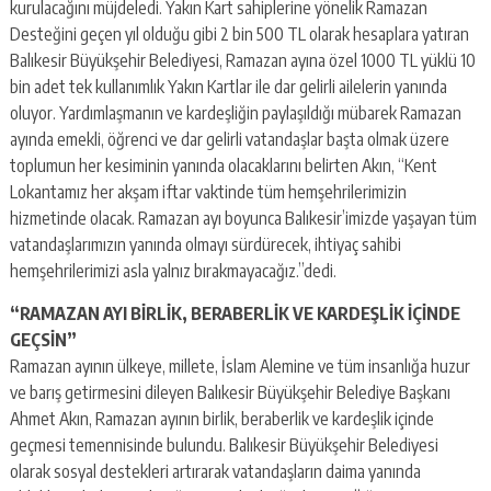
kurulacağını müjdeledi. Yakın Kart sahiplerine yönelik Ramazan
Desteğini geçen yıl olduğu gibi 2 bin 500 TL olarak hesaplara yatıran
Balıkesir Büyükşehir Belediyesi, Ramazan ayına özel 1000 TL yüklü 10
bin adet tek kullanımlık Yakın Kartlar ile dar gelirli ailelerin yanında
oluyor. Yardımlaşmanın ve kardeşliğin paylaşıldığı mübarek Ramazan
ayında emekli, öğrenci ve dar gelirli vatandaşlar başta olmak üzere
toplumun her kesiminin yanında olacaklarını belirten Akın, “Kent
Lokantamız her akşam iftar vaktinde tüm hemşehrilerimizin
hizmetinde olacak. Ramazan ayı boyunca Balıkesir’imizde yaşayan tüm
vatandaşlarımızın yanında olmayı sürdürecek, ihtiyaç sahibi
hemşehrilerimizi asla yalnız bırakmayacağız.”dedi.
“RAMAZAN AYI BİRLİK, BERABERLİK VE KARDEŞLİK İÇİNDE
GEÇSİN”
Ramazan ayının ülkeye, millete, İslam Alemine ve tüm insanlığa huzur
ve barış getirmesini dileyen Balıkesir Büyükşehir Belediye Başkanı
Ahmet Akın, Ramazan ayının birlik, beraberlik ve kardeşlik içinde
geçmesi temennisinde bulundu. Balıkesir Büyükşehir Belediyesi
olarak sosyal destekleri artırarak vatandaşların daima yanında