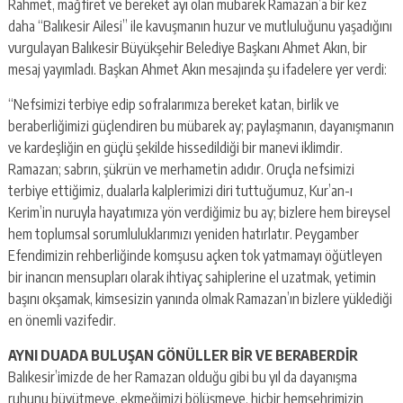
Rahmet, mağfiret ve bereket ayı olan mübarek Ramazan’a bir kez
daha “Balıkesir Ailesi” ile kavuşmanın huzur ve mutluluğunu yaşadığını
vurgulayan Balıkesir Büyükşehir Belediye Başkanı Ahmet Akın, bir
mesaj yayımladı. Başkan Ahmet Akın mesajında şu ifadelere yer verdi:
“Nefsimizi terbiye edip sofralarımıza bereket katan, birlik ve
beraberliğimizi güçlendiren bu mübarek ay; paylaşmanın, dayanışmanın
ve kardeşliğin en güçlü şekilde hissedildiği bir manevi iklimdir.
Ramazan; sabrın, şükrün ve merhametin adıdır. Oruçla nefsimizi
terbiye ettiğimiz, dualarla kalplerimizi diri tuttuğumuz, Kur’an-ı
Kerim’in nuruyla hayatımıza yön verdiğimiz bu ay; bizlere hem bireysel
hem toplumsal sorumluluklarımızı yeniden hatırlatır. Peygamber
Efendimizin rehberliğinde komşusu açken tok yatmamayı öğütleyen
bir inancın mensupları olarak ihtiyaç sahiplerine el uzatmak, yetimin
başını okşamak, kimsesizin yanında olmak Ramazan’ın bizlere yüklediği
en önemli vazifedir.
AYNI DUADA BULUŞAN GÖNÜLLER BİR VE BERABERDİR
Balıkesir’imizde de her Ramazan olduğu gibi bu yıl da dayanışma
ruhunu büyütmeye, ekmeğimizi bölüşmeye, hiçbir hemşehrimizin