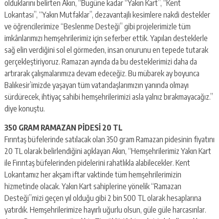
olduklarını belirten Akın, “Bugüne kadar “Yakın Kart”, “Kent
Lokantası”, “Yakın Mutfaklar”, dezavantajlı kesimlere nakdi destekler
ve öğrencilerimize “Beslenme Desteği” gibi projelerimizle tüm
imkânlarımızı hemşehrilerimiz için seferber ettik. Yapılan desteklerle
sağ elin verdiğini sol el görmeden, insan onurunu en tepede tutarak
gerçekleştiriyoruz. Ramazan ayında da bu desteklerimizi daha da
artırarak çalışmalarımıza devam edeceğiz. Bu mübarek ay boyunca
Balıkesir’imizde yaşayan tüm vatandaşlarımızın yanında olmayı
sürdürecek, ihtiyaç sahibi hemşehrilerimizi asla yalnız bırakmayacağız.”
diye konuştu.
350 GRAM RAMAZAN PİDESİ 20 TL
Fırıntaş büfelerinde satılacak olan 350 gram Ramazan pidesinin fiyatını
20 TL olarak belirlendiğini açıklayan Akın, “Hemşehrilerimiz Yakın Kart
ile Fırıntaş büfelerinden pidelerini rahatlıkla alabilecekler. Kent
Lokantamız her akşam iftar vaktinde tüm hemşehrilerimizin
hizmetinde olacak. Yakın Kart sahiplerine yönelik “Ramazan
Desteği”mizi geçen yıl olduğu gibi 2 bin 500 TL olarak hesaplarına
yatırdık. Hemşehrilerimize hayırlı uğurlu olsun, güle güle harcasınlar.