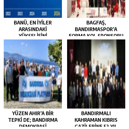
BANÜ, EN İYİLER
BAGFAŞ,
ARASINDAKİ
BANDIRMASPOR’A
YÜKSELİŞİNİ
FORMA KOL SPONSORU
SÜRDÜRDÜ…
OLARAK KUCAK AÇTI…
YÜZEN AHIR’A BİR
BANDIRMALI
TEPKİ DE; BANDIRMA
KAHRAMAN KIBRIS
DEMOKRASİ
GAZİLERİNE 52 YIL