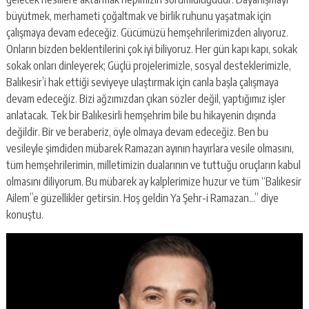
büyütmek, merhameti çoğaltmak ve birlik ruhunu yaşatmak için
çalışmaya devam edeceğiz. Gücümüzü hemşehrilerimizden alıyoruz.
Onların bizden beklentilerini çok iyi biliyoruz. Her gün kapı kapı, sokak
sokak onları dinleyerek; Güçlü projelerimizle, sosyal desteklerimizle,
Balıkesir’i hak ettiği seviyeye ulaştırmak için canla başla çalışmaya
devam edeceğiz. Bizi ağzımızdan çıkan sözler değil, yaptığımız işler
anlatacak. Tek bir Balıkesirli hemşehrim bile bu hikayenin dışında
değildir. Bir ve beraberiz, öyle olmaya devam edeceğiz. Ben bu
vesileyle şimdiden mübarek Ramazan ayının hayırlara vesile olmasını,
tüm hemşehrilerimin, milletimizin dualarının ve tuttuğu oruçların kabul
olmasını diliyorum. Bu mübarek ay kalplerimize huzur ve tüm “Balıkesir
Ailem”e güzellikler getirsin. Hoş geldin Ya Şehr-i Ramazan…” diye
konuştu.