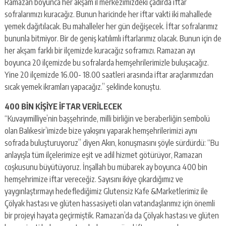
Ramazan boyunca her akşam il merkezimizdeki çadırda iftar
sofralarımızı kuracağız. Bunun haricinde her iftar vakti iki mahallede
yemek dağıtılacak. Bu mahalleler her gün değişecek. İftar sofralarımız
bununla bitmiyor. Bir de geniş katılımlı iftarlarımız olacak. Bunun için de
her akşam farklı bir ilçemizde kuracağız soframızı. Ramazan ayı
boyunca 20 ilçemizde bu sofralarda hemşehrilerimizle buluşacağız.
Yine 20 ilçemizde 16.00- 18.00 saatleri arasında iftar araçlarımızdan
sıcak yemek ikramları yapacağız.” şeklinde konuştu.
400 BİN KİŞİYE İFTAR VERİLECEK
“Kuvayımilliye’nin başşehrinde, milli birliğin ve beraberliğin sembolü
olan Balıkesir’imizde bize yakışını yaparak hemşehrilerimizi aynı
sofrada buluşturuyoruz” diyen Akın, konuşmasını şöyle sürdürdü: “Bu
anlayışla tüm ilçelerimize eşit ve adil hizmet götürüyor, Ramazan
coşkusunu büyütüyoruz. İnşallah bu mübarek ay boyunca 400 bin
hemşehrimize iftar vereceğiz. Sayısını ikiye çıkardığımız ve
yaygınlaştırmayı hedeflediğimiz Glutensiz Kafe &Marketlerimiz ile
Çölyak hastası ve glüten hassasiyeti olan vatandaşlarımız için önemli
bir projeyi hayata geçirmiştik. Ramazan’da da Çölyak hastası ve glüten