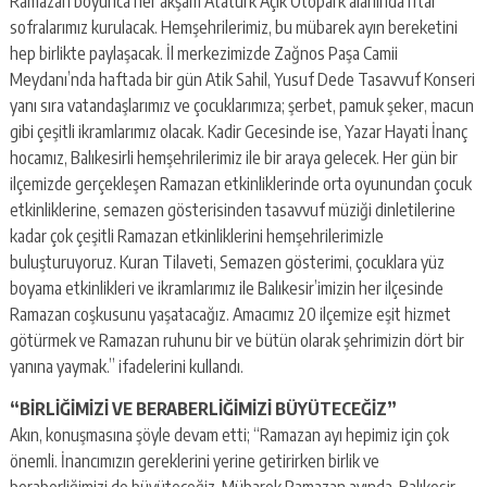
Ramazan boyunca her akşam Atatürk Açık Otopark alanında iftar
sofralarımız kurulacak. Hemşehrilerimiz, bu mübarek ayın bereketini
hep birlikte paylaşacak. İl merkezimizde Zağnos Paşa Camii
Meydanı’nda haftada bir gün Atik Sahil, Yusuf Dede Tasavvuf Konseri
yanı sıra vatandaşlarımız ve çocuklarımıza; şerbet, pamuk şeker, macun
gibi çeşitli ikramlarımız olacak. Kadir Gecesinde ise, Yazar Hayati İnanç
hocamız, Balıkesirli hemşehrilerimiz ile bir araya gelecek. Her gün bir
ilçemizde gerçekleşen Ramazan etkinliklerinde orta oyunundan çocuk
etkinliklerine, semazen gösterisinden tasavvuf müziği dinletilerine
kadar çok çeşitli Ramazan etkinliklerini hemşehrilerimizle
buluşturuyoruz. Kuran Tilaveti, Semazen gösterimi, çocuklara yüz
boyama etkinlikleri ve ikramlarımız ile Balıkesir’imizin her ilçesinde
Ramazan coşkusunu yaşatacağız. Amacımız 20 ilçemize eşit hizmet
götürmek ve Ramazan ruhunu bir ve bütün olarak şehrimizin dört bir
yanına yaymak.” ifadelerini kullandı.
“BİRLİĞİMİZİ VE BERABERLİĞİMİZİ BÜYÜTECEĞİZ”
Akın, konuşmasına şöyle devam etti; “Ramazan ayı hepimiz için çok
önemli. İnancımızın gereklerini yerine getirirken birlik ve
beraberliğimizi de büyüteceğiz. Mübarek Ramazan ayında, Balıkesir