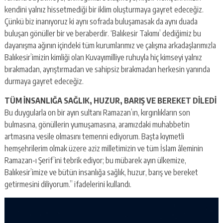
kendini yalnız hissetmediği bir iklim oluşturmaya gayret edeceğiz.
Çünkü biz inanıyoruz ki aynı sofrada buluşamasak da aynı duada
buluşan gönüller bir ve beraberdir. ‘Balıkesir Takımı’ dediğimiz bu
dayanışma ağının içindeki tüm kurumlarımız ve çalışma arkadaşlarımızla
Balıkesir’imizin kimliği olan Kuvayımilliye ruhuyla hiç kimseyi yalnız
bırakmadan, ayrıştırmadan ve sahipsiz bırakmadan herkesin yanında
durmaya gayret edeceğiz.
TÜM İNSANLIĞA SAĞLIK, HUZUR, BARIŞ VE BEREKET DİLEDİ
Bu duygularla on bir ayın sultanı Ramazan’ın, kırgınlıkların son
bulmasına, gönüllerin yumuşamasına, aramızdaki muhabbetin
artmasına vesile olmasını temenni ediyorum. Başta kıymetli
hemşehrilerim olmak üzere aziz milletimizin ve tüm İslam âleminin
Ramazan-ı Şerif’ini tebrik ediyor; bu mübarek ayın ülkemize,
Balıkesir’imize ve bütün insanlığa sağlık, huzur, barış ve bereket
getirmesini diliyorum.” ifadelerini kullandı.