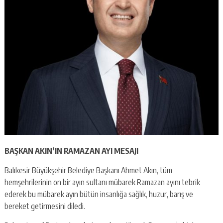
BAŞKAN AKIN’IN RAMAZAN AYI MESAJI
Balıkesir Büyükşehir Belediye Başkanı Ahmet Akın, tüm
hemşehrilerinin on bir ayın sultanı mübarek Ramazan ayını tebrik
ederek bu mübarek ayın bütün insanlığa sağlık, huzur, barış ve
bereket getirmesini diledi.