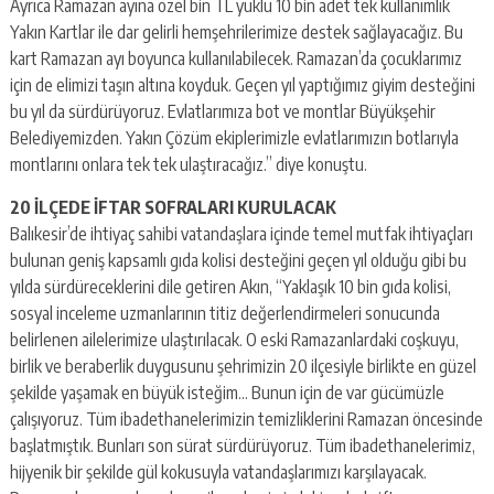
Ayrıca Ramazan ayına özel bin TL yüklü 10 bin adet tek kullanımlık
Yakın Kartlar ile dar gelirli hemşehrilerimize destek sağlayacağız. Bu
kart Ramazan ayı boyunca kullanılabilecek. Ramazan’da çocuklarımız
için de elimizi taşın altına koyduk. Geçen yıl yaptığımız giyim desteğini
bu yıl da sürdürüyoruz. Evlatlarımıza bot ve montlar Büyükşehir
Belediyemizden. Yakın Çözüm ekiplerimizle evlatlarımızın botlarıyla
montlarını onlara tek tek ulaştıracağız.” diye konuştu.
20 İLÇEDE İFTAR SOFRALARI KURULACAK
Balıkesir’de ihtiyaç sahibi vatandaşlara içinde temel mutfak ihtiyaçları
bulunan geniş kapsamlı gıda kolisi desteğini geçen yıl olduğu gibi bu
yılda sürdüreceklerini dile getiren Akın, “Yaklaşık 10 bin gıda kolisi,
sosyal inceleme uzmanlarının titiz değerlendirmeleri sonucunda
belirlenen ailelerimize ulaştırılacak. O eski Ramazanlardaki coşkuyu,
birlik ve beraberlik duygusunu şehrimizin 20 ilçesiyle birlikte en güzel
şekilde yaşamak en büyük isteğim… Bunun için de var gücümüzle
çalışıyoruz. Tüm ibadethanelerimizin temizliklerini Ramazan öncesinde
başlatmıştık. Bunları son sürat sürdürüyoruz. Tüm ibadethanelerimiz,
hijyenik bir şekilde gül kokusuyla vatandaşlarımızı karşılayacak.