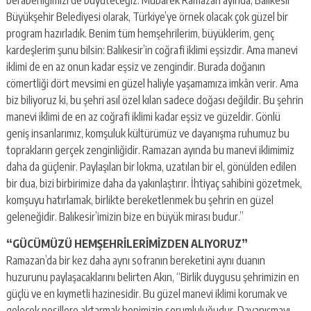
Büyükşehir Belediyesi olarak, Türkiye’ye örnek olacak çok güzel bir
program hazırladık. Benim tüm hemşehrilerim, büyüklerim, genç
kardeşlerim şunu bilsin: Balıkesir’in coğrafi iklimi eşsizdir. Ama manevi
iklimi de en az onun kadar eşsiz ve zengindir. Burada doğanın
cömertliği dört mevsimi en güzel haliyle yaşamamıza imkân verir. Ama
biz biliyoruz ki, bu şehri asıl özel kılan sadece doğası değildir. Bu şehrin
manevi iklimi de en az coğrafi iklimi kadar eşsiz ve güzeldir. Gönlü
geniş insanlarımız, komşuluk kültürümüz ve dayanışma ruhumuz bu
toprakların gerçek zenginliğidir. Ramazan ayında bu manevi iklimimiz
daha da güçlenir. Paylaşılan bir lokma, uzatılan bir el, gönülden edilen
bir dua, bizi birbirimize daha da yakınlaştırır. İhtiyaç sahibini gözetmek,
komşuyu hatırlamak, birlikte bereketlenmek bu şehrin en güzel
geleneğidir. Balıkesir’imizin bize en büyük mirası budur.”
“GÜCÜMÜZÜ HEMŞEHRİLERİMİZDEN ALIYORUZ”
Ramazan’da bir kez daha aynı sofranın bereketini aynı duanın
huzurunu paylaşacaklarını belirten Akın, “Birlik duygusu şehrimizin en
güçlü ve en kıymetli hazinesidir. Bu güzel manevi iklimi korumak ve
gelecek nesillere aktarmak hepimizin sorumluluğudur. Dayanışmayı