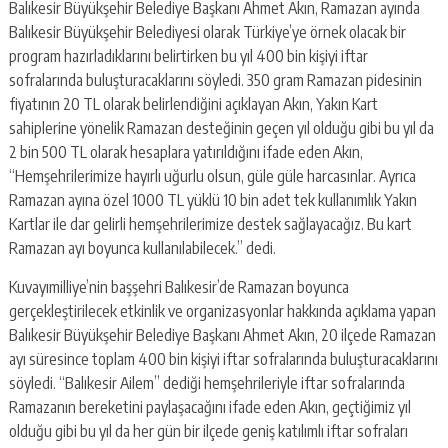
Balıkesir Büyükşehir Belediye Başkanı Ahmet Akın, Ramazan ayında
Balıkesir Büyükşehir Belediyesi olarak Türkiye’ye örnek olacak bir
program hazırladıklarını belirtirken bu yıl 400 bin kişiyi iftar
sofralarında buluşturacaklarını söyledi. 350 gram Ramazan pidesinin
fiyatının 20 TL olarak belirlendiğini açıklayan Akın, Yakın Kart
sahiplerine yönelik Ramazan desteğinin geçen yıl olduğu gibi bu yıl da
2 bin 500 TL olarak hesaplara yatırıldığını ifade eden Akın,
“Hemşehrilerimize hayırlı uğurlu olsun, güle güle harcasınlar. Ayrıca
Ramazan ayına özel 1000 TL yüklü 10 bin adet tek kullanımlık Yakın
Kartlar ile dar gelirli hemşehrilerimize destek sağlayacağız. Bu kart
Ramazan ayı boyunca kullanılabilecek.” dedi.
Kuvayımilliye’nin başşehri Balıkesir’de Ramazan boyunca
gerçekleştirilecek etkinlik ve organizasyonlar hakkında açıklama yapan
Balıkesir Büyükşehir Belediye Başkanı Ahmet Akın, 20 ilçede Ramazan
ayı süresince toplam 400 bin kişiyi iftar sofralarında buluşturacaklarını
söyledi. “Balıkesir Ailem” dediği hemşehrileriyle iftar sofralarında
Ramazanın bereketini paylaşacağını ifade eden Akın, geçtiğimiz yıl
olduğu gibi bu yıl da her gün bir ilçede geniş katılımlı iftar sofraları