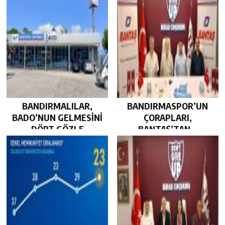
BANDIRMALILAR,
BANDIRMASPOR’UN
BADO’NUN GELMESİNİ
ÇORAPLARI,
DÖRT GÖZLE
BANTAŞ’TAN…
BEKLİYOR…