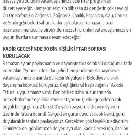
hassasiyeti bulunan vatandaşlarımıza özel iftar programları
düzenleyeceğiz. Hemşehrilerimizin bilhassa da gençlerin çok sevdiği
On On Kafemizin Zağnos 1, Zağnos 2, Çamlık, Paşaalanı, Avlu, Gönen
ve Sındırgı Şubeleri sahura kadar açık olacak. Ramazan’a özel
hazırlanan menüsü ile birbirinden lezzetli ürünleri vatandaşlarımıza en
uygun fiyatlara sunmaya devam edeceğiz.”
KADİR GECESİ’NDE 30 BİN KİŞİLİK İFTAR SOFRASI
KURULACAK
Ramazan ayının paylaşmanın ve dayanışmanın sembolü olduğunu ifade
eden Akın, “Şehrimizdeki dar gelirli hemşehrilerimizle hayırsever
vatandaşlarımız arasında Balıkesir Büyükşehir Belediyesi olarak
dayanışma köprüsü kuruyoruz. Geçtiğimiz yıl başlattığımız “Askıda
Fatura” uygulamamız vardı. Ben bir kez daha huzurlarınızda
hemşehrilerime teşekkür etmek istiyorum. Çünkü gerçekten çok
büyük bir ilgi gördü. 2 bin 500’e yakın başvuru aldık ve milyonun
üzerinde fatura ödendi. Gerçekten gurur duyulacak bir kenti, gurur
duyulacak insanlarla paylaşıyoruz. Gerçekten çok teşekkür ediyorum.
Dinimizde de, gönlümüzde de yeri ayrı olan, Kadir Gecesi için, özel bir