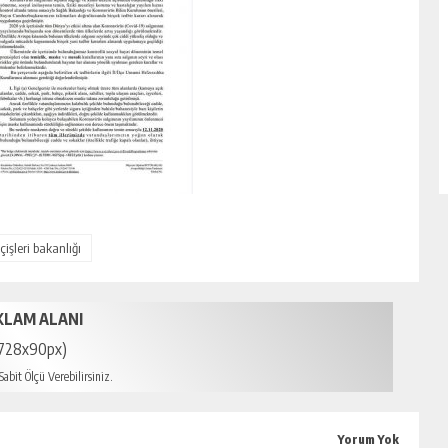
içişleri bakanlığı
KLAM ALANI
728x90px)
abit Ölçü Verebilirsiniz.
mersin escort
Yorum Yok