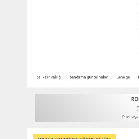
balıkesir valiliği
bandırma güncel haber
Genelge
RE
(
Esnek veya S