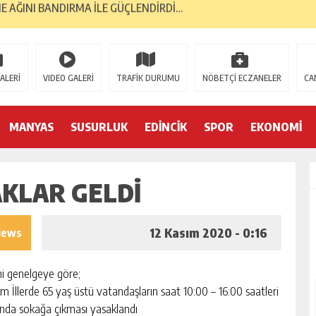
GELMESİNİ DÖRT GÖZLE BEKLİYOR…
RI, BANTAŞ’TAN…
 YÜKSELİŞİNİ SÜRDÜRDÜ…
ALERİ
VIDEO GALERİ
TRAFİK DURUMU
NÖBETÇİ ECZANELER
CA
ORMA KOL SPONSORU OLARAK KUCAK AÇTI…
E; BANDIRMA DEMOKRASİ PLATFORMU’NDAN…
MANYAS
SUSURLUK
EDİNCİK
SPOR
EKONOMİ
TK’LAR AYAKTA… İLK TEPKİ KENT KONSEYİ’NDEN…
AKLAR GELDI
S GAZİLERİNE 52 YIL SONRA AHD-İ VEFA…
İK YILINDA; 2 BİN 226 MEZUN…
12 Kasım 2020 - 0:16
iews
YA 2. GENÇLİK MERKEZİ…
i genelgeye göre;
m İllerde 65 yaş üstü vatandaşların saat 10:00 – 16:00 saatleri
ında sokağa çıkması yasaklandı