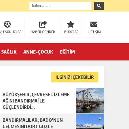
NLI SONUÇLAR
HABER GÖNDER
BURÇLAR
İLETİŞİM
SAĞLIK
ANNE-ÇOCUK
EĞİTİM
İLGİNİZİ ÇEKEBİLİR
BÜYÜKŞEHİR, ÇEVRESEL İZLEME
AĞINI BANDIRMA İLE
GÜÇLENDİRDİ…
BANDIRMALILAR, BADO’NUN
GELMESİNİ DÖRT GÖZLE