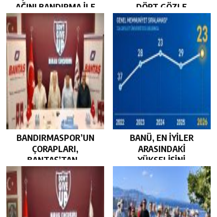
AĞINI BANDIRMA İLE
DÖRT GÖZLE
GÜÇLENDİRDİ…
BEKLİYOR…
BANDIRMASPOR’UN
BANÜ, EN İYİLER
ÇORAPLARI,
ARASINDAKİ
BANTAŞ’TAN…
YÜKSELİŞİNİ
SÜRDÜRDÜ…