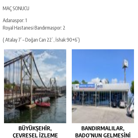
MAÇ SONUCU
Adanaspor: 1
Royal Hastanesi Bandırmaspor: 2
( Atalay 7’ – Doğan Can 22’ , İshak 90+6’)
BÜYÜKŞEHİR,
BANDIRMALILAR,
ÇEVRESEL İZLEME
BADO’NUN GELMESİNİ