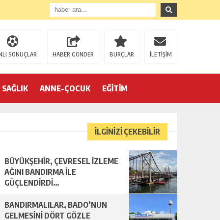
NLI SONUÇLAR
HABER GÖNDER
BURÇLAR
İLETİŞİM
SAĞLIK
ANNE-ÇOCUK
EĞİTİM
İLGİNİZİ ÇEKEBİLİR
BÜYÜKŞEHİR, ÇEVRESEL İZLEME
AĞINI BANDIRMA İLE
GÜÇLENDİRDİ…
BANDIRMALILAR, BADO’NUN
GELMESİNİ DÖRT GÖZLE