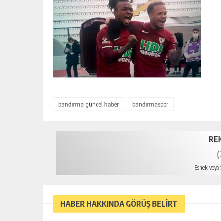
bandırma güncel haber
bandırmaspor
RE
(
Esnek veya S
mer
HABER HAKKINDA GÖRÜŞ BELİRT