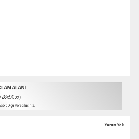
KLAM ALANI
728x90px)
abit Ölçü Verebilirsiniz.
sin escort
Yorum Yok