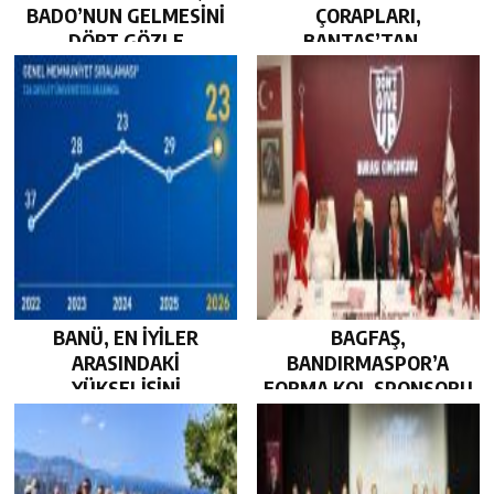
BADO’NUN GELMESİNİ
ÇORAPLARI,
DÖRT GÖZLE
BANTAŞ’TAN…
BEKLİYOR…
BANÜ, EN İYİLER
BAGFAŞ,
ARASINDAKİ
BANDIRMASPOR’A
YÜKSELİŞİNİ
FORMA KOL SPONSORU
SÜRDÜRDÜ…
OLARAK KUCAK AÇTI…