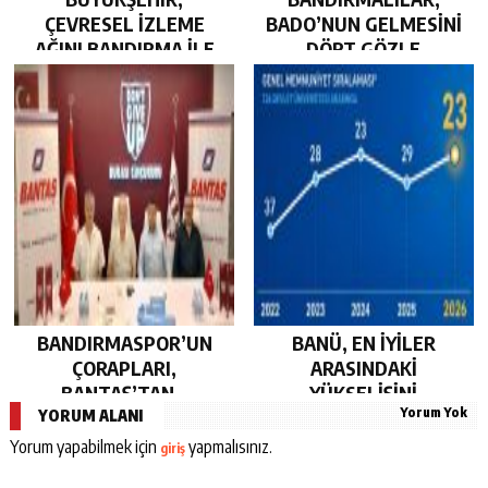
ÇEVRESEL İZLEME
BADO’NUN GELMESİNİ
AĞINI BANDIRMA İLE
DÖRT GÖZLE
GÜÇLENDİRDİ…
BEKLİYOR…
BANDIRMASPOR’UN
BANÜ, EN İYİLER
ÇORAPLARI,
ARASINDAKİ
BANTAŞ’TAN…
YÜKSELİŞİNİ
Yorum Yok
SÜRDÜRDÜ…
YORUM ALANI
Yorum yapabilmek için
yapmalısınız.
giriş