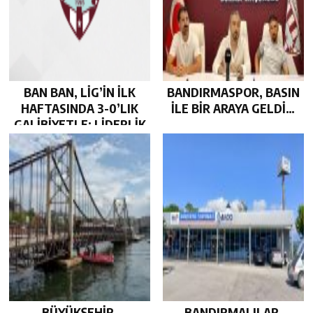
BAN BAN, LİG’İN İLK
BANDIRMASPOR, BASIN
HAFTASINDA 3-0’LIK
İLE BİR ARAYA GELDİ…
GALİBİYETLE; LİDERLİK
KOLTUĞUNDA…
BÜYÜKŞEHİR,
BANDIRMALILAR,