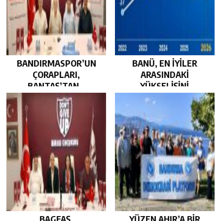
BANDIRMASPOR’UN
BANÜ, EN İYİLER
ÇORAPLARI,
ARASINDAKİ
BANTAŞ’TAN…
YÜKSELİŞİNİ
SÜRDÜRDÜ…
BAGFAŞ,
YÜZEN AHIR’A BİR