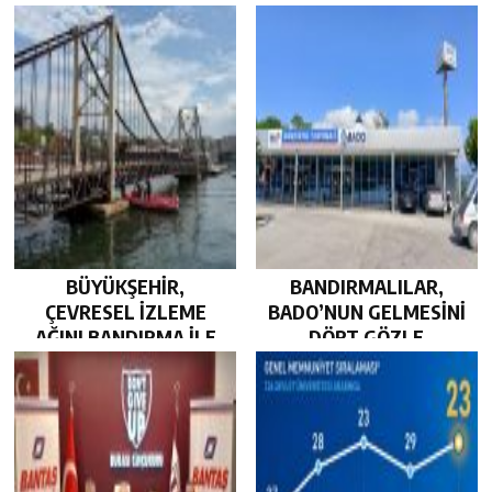
BÜYÜKŞEHİR,
BANDIRMALILAR,
ÇEVRESEL İZLEME
BADO’NUN GELMESİNİ
AĞINI BANDIRMA İLE
DÖRT GÖZLE
GÜÇLENDİRDİ…
BEKLİYOR…