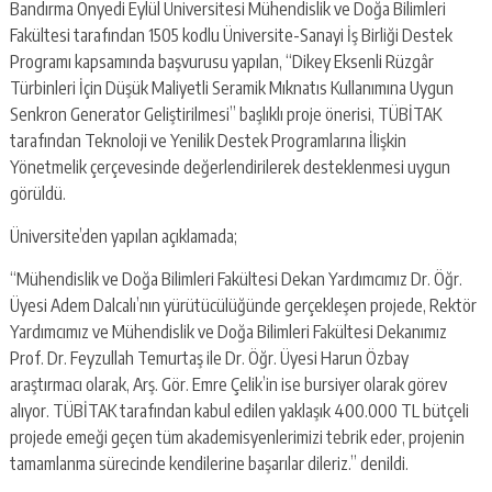
Bandırma Onyedi Eylül Üniversitesi Mühendislik ve Doğa Bilimleri
Fakültesi tarafından 1505 kodlu Üniversite-Sanayi İş Birliği Destek
Programı kapsamında başvurusu yapılan, “Dikey Eksenli Rüzgâr
Türbinleri İçin Düşük Maliyetli Seramik Mıknatıs Kullanımına Uygun
Senkron Generator Geliştirilmesi” başlıklı proje önerisi, TÜBİTAK
tarafından Teknoloji ve Yenilik Destek Programlarına İlişkin
Yönetmelik çerçevesinde değerlendirilerek desteklenmesi uygun
görüldü.
Üniversite’den yapılan açıklamada;
“Mühendislik ve Doğa Bilimleri Fakültesi Dekan Yardımcımız Dr. Öğr.
Üyesi Adem Dalcalı’nın yürütücülüğünde gerçekleşen projede, Rektör
Yardımcımız ve Mühendislik ve Doğa Bilimleri Fakültesi Dekanımız
Prof. Dr. Feyzullah Temurtaş ile Dr. Öğr. Üyesi Harun Özbay
araştırmacı olarak, Arş. Gör. Emre Çelik’in ise bursiyer olarak görev
alıyor. TÜBİTAK tarafından kabul edilen yaklaşık 400.000 TL bütçeli
projede emeği geçen tüm akademisyenlerimizi tebrik eder, projenin
tamamlanma sürecinde kendilerine başarılar dileriz.” denildi.