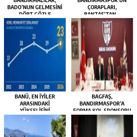
BADO’NUN GELMESİNİ
ÇORAPLARI,
DÖRT GÖZLE
BANTAŞ’TAN…
BEKLİYOR…
BANÜ, EN İYİLER
BAGFAŞ,
ARASINDAKİ
BANDIRMASPOR’A
YÜKSELİŞİNİ
FORMA KOL SPONSORU
SÜRDÜRDÜ…
OLARAK KUCAK AÇTI…