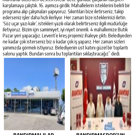
karşılamaya çalıştık. 16. ayımıza girdik. Mahallelerin isteklerini belirli bir
programa alıp çalışmaları yapıyoruz. Sıkıntıları bize iletirseniz, takip
ederseniz işler daha hızlı ilerliyor. Her zaman bize isteklerinizi iletin.
‘Söz uçar yazı kalır’, istekleri yazılı olarak belirtirseniz ilgili müdürlüğe
iletiyoruz. Bizim için samimiyet, iyi niyet önemli. 4 mahallemize Butik
Pazar yeri yapacağız. Levent’e kreş projemiz ihaleye çıktı. Belediyeden
ne kadar çok isterseniz biz o kadar çok iş yaparız. Her zaman sizleri
yanımızda görmek istiyoruz. Belediyenin üst katını güzel bir toplantı
salonu yaptık. Bundan sonra bu toplantıları sıklaştıracağız” dedi.
BANDIRMALILAR,
BANDIRMASPOR’UN