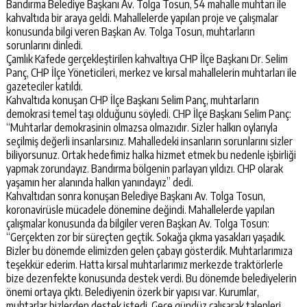
Bandırma Belediye Başkanı Av. Tolga Tosun, 54 mahalle muhtarı ile
kahvaltıda bir araya geldi. Mahallelerde yapılan proje ve çalışmalar
konusunda bilgi veren Başkan Av. Tolga Tosun, muhtarların
sorunlarını dinledi.
Çamlık Kafede gerçekleştirilen kahvaltıya CHP İlçe Başkanı Dr. Selim
Panç, CHP İlçe Yöneticileri, merkez ve kırsal mahallelerin muhtarları ile
gazeteciler katıldı.
Kahvaltıda konuşan CHP İlçe Başkanı Selim Panç, muhtarların
demokrasi temel taşı olduğunu söyledi. CHP İlçe Başkanı Selim Panç:
“Muhtarlar demokrasinin olmazsa olmazıdır. Sizler halkın oylarıyla
seçilmiş değerli insanlarsınız. Mahalledeki insanların sorunlarını sizler
biliyorsunuz. Ortak hedefimiz halka hizmet etmek bu nedenle işbirliği
yapmak zorundayız. Bandırma bölgenin parlayan yıldızı. CHP olarak
yaşamın her alanında halkın yanındayız” dedi.
Kahvaltıdan sonra konuşan Belediye Başkanı Av. Tolga Tosun,
koronavirüsle mücadele dönemine değindi. Mahallelerde yapılan
çalışmalar konusunda da bilgiler veren Başkan Av. Tolga Tosun:
“Gerçekten zor bir süreçten geçtik. Sokağa çıkma yasakları yaşadık.
Bizler bu dönemde elimizden gelen çabayı gösterdik. Muhtarlarımıza
teşekkür ederim. Hatta kırsal muhtarlarımız merkezde traktörlerle
bize dezenfekte konusunda destek verdi. Bu dönemde belediyelerin
önemi ortaya çıktı. Belediyenin özerk bir yapısı var. Kurumlar,
muhtarlar bizlerden destek istedi. Gece gündüz çalışarak talepleri