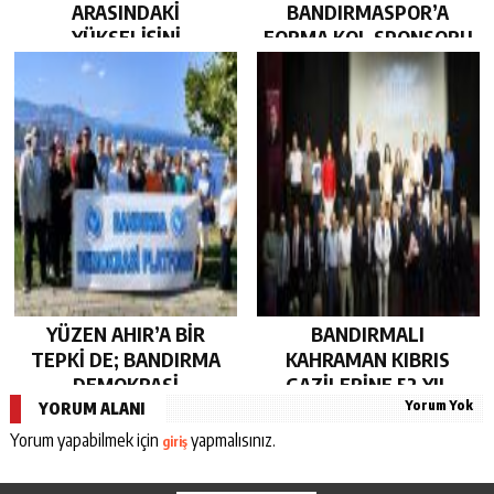
ARASINDAKİ
BANDIRMASPOR’A
YÜKSELİŞİNİ
FORMA KOL SPONSORU
SÜRDÜRDÜ…
OLARAK KUCAK AÇTI…
YÜZEN AHIR’A BİR
BANDIRMALI
TEPKİ DE; BANDIRMA
KAHRAMAN KIBRIS
DEMOKRASİ
GAZİLERİNE 52 YIL
Yorum Yok
PLATFORMU’NDAN…
SONRA AHD-İ VEFA…
YORUM ALANI
Yorum yapabilmek için
yapmalısınız.
giriş