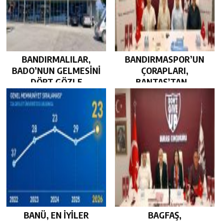
BANDIRMALILAR,
BANDIRMASPOR’UN
BADO’NUN GELMESİNİ
ÇORAPLARI,
DÖRT GÖZLE
BANTAŞ’TAN…
BEKLİYOR…
BANÜ, EN İYİLER
BAGFAŞ,