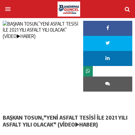
BAŞKAN TOSUN,”YENİ ASFALT TESİSİ İLE 2021 YILI
ASFALT YILI OLACAK” (VİDEO▶️HABER)