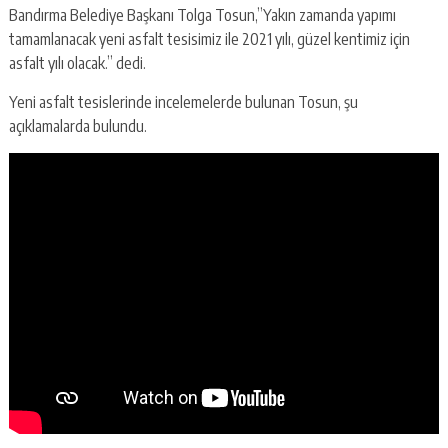
Bandırma Belediye Başkanı Tolga Tosun,”Yakın zamanda yapımı
tamamlanacak yeni asfalt tesisimiz ile 2021 yılı, güzel kentimiz için
asfalt yılı olacak.” dedi.
Yeni asfalt tesislerinde incelemelerde bulunan Tosun, şu
açıklamalarda bulundu.