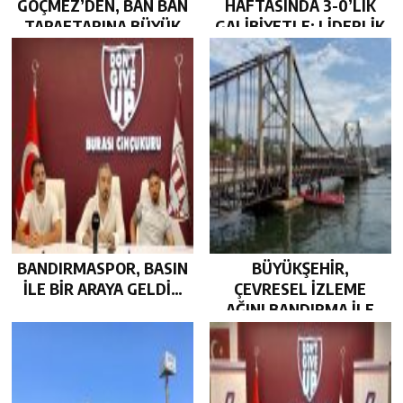
GÖÇMEZ’DEN, BAN BAN
HAFTASINDA 3-0’LIK
TARAFTARINA BÜYÜK
GALİBİYETLE; LİDERLİK
JEST…
KOLTUĞUNDA…
BANDIRMASPOR, BASIN
BÜYÜKŞEHİR,
İLE BİR ARAYA GELDİ…
ÇEVRESEL İZLEME
AĞINI BANDIRMA İLE
GÜÇLENDİRDİ…