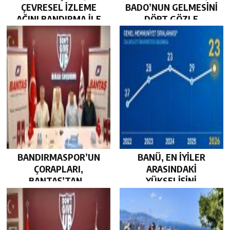
ÇEVRESEL İZLEME
BADO’NUN GELMESİNİ
AĞINI BANDIRMA İLE
DÖRT GÖZLE
GÜÇLENDİRDİ…
BEKLİYOR…
BANDIRMASPOR’UN
BANÜ, EN İYİLER
ÇORAPLARI,
ARASINDAKİ
BANTAŞ’TAN…
YÜKSELİŞİNİ
SÜRDÜRDÜ…